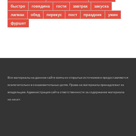
быстро
говядина
гости
завтрак
закуска
лагман
обед
перекус
пост
праздник
ужин
фуршет
Все материалы на данном сайте взяты из открытых источников и предоставляются
исключительно в ознакомительных целях. Права на материалы принадлежат их
владельцам. Администрация сайта ответственности за содержание материала
не несет.