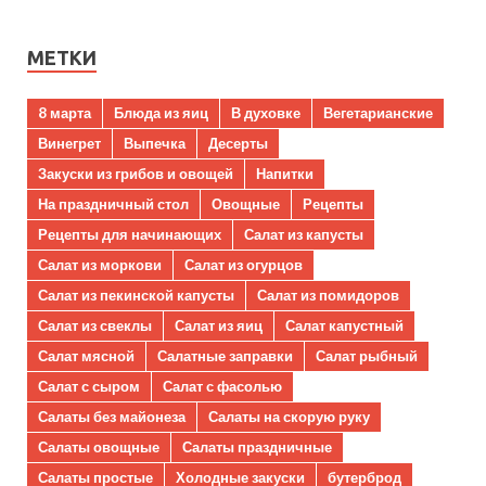
МЕТКИ
8 марта
Блюда из яиц
В духовке
Вегетарианские
Винегрет
Выпечка
Десерты
Закуски из грибов и овощей
Напитки
На праздничный стол
Овощные
Рецепты
Рецепты для начинающих
Салат из капусты
Салат из моркови
Салат из огурцов
Салат из пекинской капусты
Салат из помидоров
Салат из свеклы
Салат из яиц
Салат капустный
Салат мясной
Салатные заправки
Салат рыбный
Салат с сыром
Салат с фасолью
Салаты без майонеза
Салаты на скорую руку
Салаты овощные
Салаты праздничные
Салаты простые
Холодные закуски
бутерброд