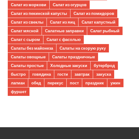
Салат из моркови
Салат из огурцов
Салат из пекинской капусты
Салат из помидоров
Салат из свеклы
Салат из яиц
Салат капустный
Салат мясной
Салатные заправки
Салат рыбный
Салат с сыром
Салат с фасолью
Салаты без майонеза
Салаты на скорую руку
Салаты овощные
Салаты праздничные
Салаты простые
Холодные закуски
бутерброд
быстро
говядина
гости
завтрак
закуска
лагман
обед
перекус
пост
праздник
ужин
фуршет