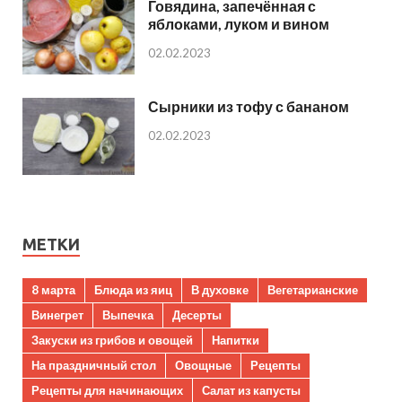
Говядина, запечённая с
яблоками, луком и вином
02.02.2023
Сырники из тофу с бананом
02.02.2023
МЕТКИ
8 марта
Блюда из яиц
В духовке
Вегетарианские
Винегрет
Выпечка
Десерты
Закуски из грибов и овощей
Напитки
На праздничный стол
Овощные
Рецепты
Рецепты для начинающих
Салат из капусты