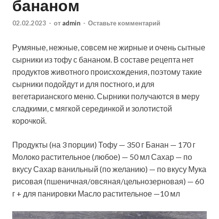
бананом
02.02.2023
-
от
admin
-
Оставьте комментарий
Румяные, нежные, совсем не жирные и очень сытные
сырники из тофу с бананом. В составе рецепта нет
продуктов животного происхождения, поэтому такие
сырники подойдут и для постного, и для
вегетарианского меню. Сырники получаются в меру
сладкими, с мягкой серединкой и
золотистой
корочкой.
Продукты (на 3 порции) Тофу — 350 г Банан — 170 г
Молоко растительное (любое) — 50 мл Сахар — по
вкусу Сахар ванильный (по желанию) — по вкусу Мука
рисовая (пшеничная/овсяная/цельнозерновая) — 60
г + для панировки Масло растительное —10 мл