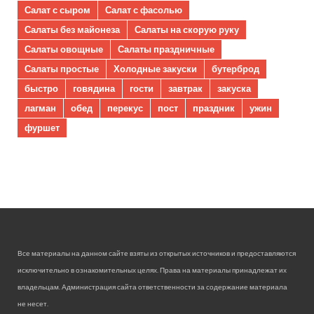
Салат с сыром
Салат с фасолью
Салаты без майонеза
Салаты на скорую руку
Салаты овощные
Салаты праздничные
Салаты простые
Холодные закуски
бутерброд
быстро
говядина
гости
завтрак
закуска
лагман
обед
перекус
пост
праздник
ужин
фуршет
Все материалы на данном сайте взяты из открытых источников и предоставляются
исключительно в ознакомительных целях. Права на материалы принадлежат их
владельцам. Администрация сайта ответственности за содержание материала
не несет.