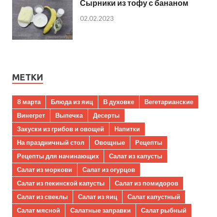
Сырники из тофу с бананом
02.02.2023
МЕТКИ
8 марта
Блюда из яиц
В духовке
Вегетарианские
Винегрет
Выпечка
Десерты
Закуски из грибов и овощей
Напитки
На праздничный стол
Овощные
Рецепты
Рецепты для начинающих
Салат из капусты
Салат из моркови
Салат из огурцов
Салат из пекинской капусты
Салат из помидоров
Салат из свеклы
Салат из яиц
Салат капустный
Салат мясной
Салатные заправки
Салат рыбный