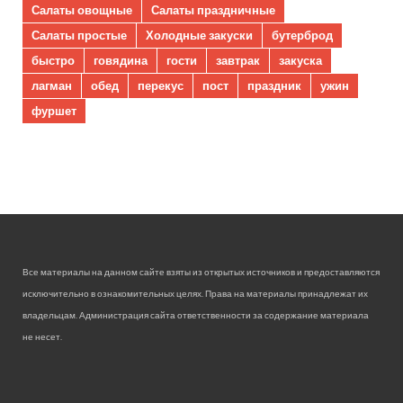
Салаты овощные
Салаты праздничные
Салаты простые
Холодные закуски
бутерброд
быстро
говядина
гости
завтрак
закуска
лагман
обед
перекус
пост
праздник
ужин
фуршет
Все материалы на данном сайте взяты из открытых источников и предоставляются
исключительно в ознакомительных целях. Права на материалы принадлежат их
владельцам. Администрация сайта ответственности за содержание материала
не несет.