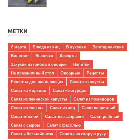
МЕТКИ
8 марта
Блюда из яиц
В духовке
Вегетарианские
Винегрет
Выпечка
Десерты
Закуски из грибов и овощей
Напитки
На праздничный стол
Овощные
Рецепты
Рецепты для начинающих
Салат из капусты
Салат из моркови
Салат из огурцов
Салат из пекинской капусты
Салат из помидоров
Салат из свеклы
Салат из яиц
Салат капустный
Салат мясной
Салатные заправки
Салат рыбный
Салат с сыром
Салат с фасолью
Салаты без майонеза
Салаты на скорую руку