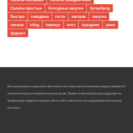
Салаты простые
Холодные закуски
бутерброд
быстро
говядина
гости
завтрак
закуска
лагман
обед
перекус
пост
праздник
ужин
фуршет
Все материалы на данном сайте взяты из открытых источников и предоставляются
исключительно в ознакомительных целях. Права на материалы принадлежат их
владельцам. Администрация сайта ответственности за содержание материала
не несет.