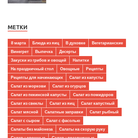
МЕТКИ
8 марта
Блюда из яиц
В духовке
Вегетарианские
Винегрет
Выпечка
Десерты
Закуски из грибов и овощей
Напитки
На праздничный стол
Овощные
Рецепты
Рецепты для начинающих
Салат из капусты
Салат из моркови
Салат из огурцов
Салат из пекинской капусты
Салат из помидоров
Салат из свеклы
Салат из яиц
Салат капустный
Салат мясной
Салатные заправки
Салат рыбный
Салат с сыром
Салат с фасолью
Салаты без майонеза
Салаты на скорую руку
Салаты овощные
Салаты праздничные