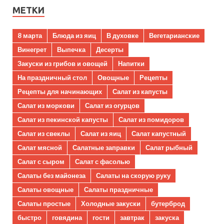
МЕТКИ
8 марта
Блюда из яиц
В духовке
Вегетарианские
Винегрет
Выпечка
Десерты
Закуски из грибов и овощей
Напитки
На праздничный стол
Овощные
Рецепты
Рецепты для начинающих
Салат из капусты
Салат из моркови
Салат из огурцов
Салат из пекинской капусты
Салат из помидоров
Салат из свеклы
Салат из яиц
Салат капустный
Салат мясной
Салатные заправки
Салат рыбный
Салат с сыром
Салат с фасолью
Салаты без майонеза
Салаты на скорую руку
Салаты овощные
Салаты праздничные
Салаты простые
Холодные закуски
бутерброд
быстро
говядина
гости
завтрак
закуска