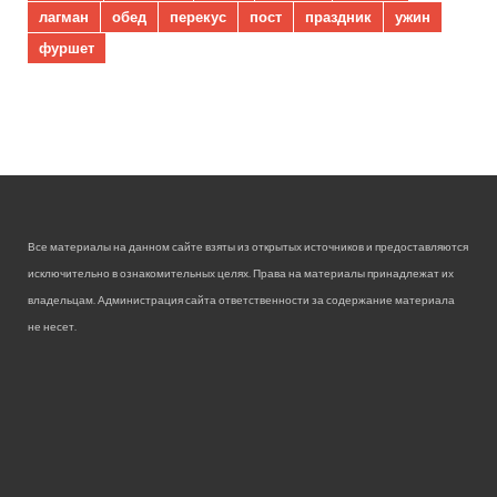
лагман
обед
перекус
пост
праздник
ужин
фуршет
Все материалы на данном сайте взяты из открытых источников и предоставляются
исключительно в ознакомительных целях. Права на материалы принадлежат их
владельцам. Администрация сайта ответственности за содержание материала
не несет.