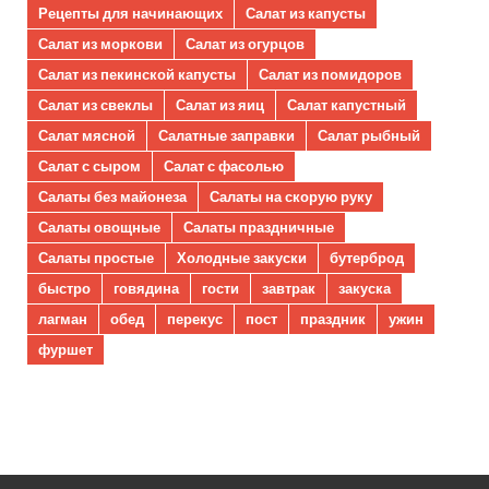
Рецепты для начинающих
Салат из капусты
Салат из моркови
Салат из огурцов
Салат из пекинской капусты
Салат из помидоров
Салат из свеклы
Салат из яиц
Салат капустный
Салат мясной
Салатные заправки
Салат рыбный
Салат с сыром
Салат с фасолью
Салаты без майонеза
Салаты на скорую руку
Салаты овощные
Салаты праздничные
Салаты простые
Холодные закуски
бутерброд
быстро
говядина
гости
завтрак
закуска
лагман
обед
перекус
пост
праздник
ужин
фуршет