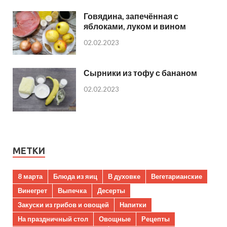
Говядина, запечённая с
яблоками, луком и вином
02.02.2023
Сырники из тофу с бананом
02.02.2023
МЕТКИ
8 марта
Блюда из яиц
В духовке
Вегетарианские
Винегрет
Выпечка
Десерты
Закуски из грибов и овощей
Напитки
На праздничный стол
Овощные
Рецепты