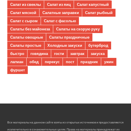
Салат из свеклы
Салат из яиц
Салат капустный
Салат мясной
Салатные заправки
Салат рыбный
Салат с сыром
Салат с фасолью
Салаты без майонеза
Салаты на скорую руку
Салаты овощные
Салаты праздничные
Салаты простые
Холодные закуски
бутерброд
быстро
говядина
гости
завтрак
закуска
лагман
обед
перекус
пост
праздник
ужин
фуршет
Все материалы на данном сайте взяты из открытых источников и предоставляются
исключительно в ознакомительных целях. Права на материалы принадлежат их