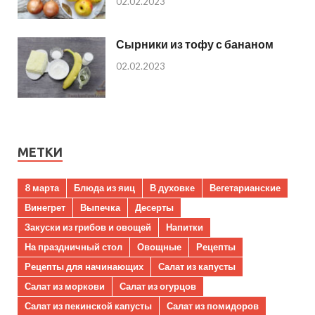
02.02.2023
Сырники из тофу с бананом
02.02.2023
МЕТКИ
8 марта
Блюда из яиц
В духовке
Вегетарианские
Винегрет
Выпечка
Десерты
Закуски из грибов и овощей
Напитки
На праздничный стол
Овощные
Рецепты
Рецепты для начинающих
Салат из капусты
Салат из моркови
Салат из огурцов
Салат из пекинской капусты
Салат из помидоров