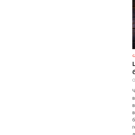
С
О
Ч
в
в
в
б
г
д