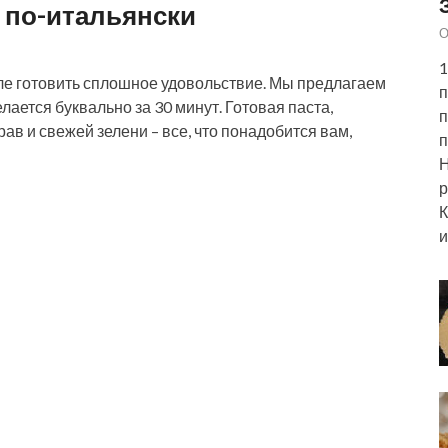
и по-итальянски
О
1
иле готовить сплошное удовольствие. Мы предлагаем
п
ается буквально за 30 минут. Готовая паста,
п
ав и свежей зелени – все, что понадобится вам,
п
Н
р
К
и