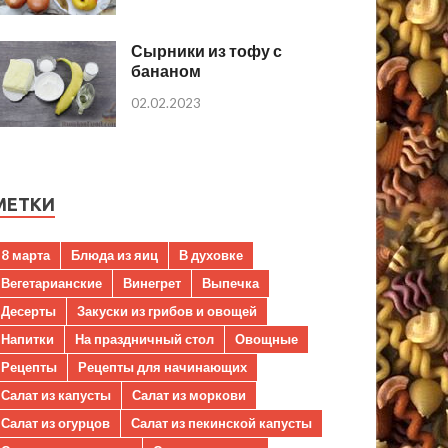
Сырники из тофу с
бананом
02.02.2023
МЕТКИ
8 марта
Блюда из яиц
В духовке
Вегетарианские
Винегрет
Выпечка
Десерты
Закуски из грибов и овощей
Напитки
На праздничный стол
Овощные
Рецепты
Рецепты для начинающих
Салат из капусты
Салат из моркови
Салат из огурцов
Салат из пекинской капусты