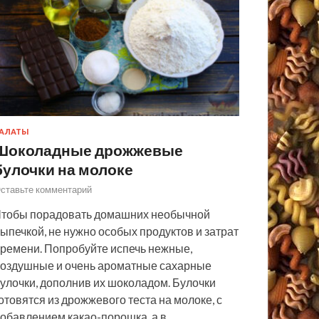
АЛАТЫ
Шоколадные дрожжевые
булочки на молоке
ставьте комментарий
тобы порадовать домашних необычной
ыпечкой, не нужно особых продуктов и затрат
ремени. Попробуйте испечь нежные,
оздушные и очень ароматные сахарные
улочки, дополнив их шоколадом. Булочки
отовятся из дрожжевого теста на молоке, с
обавлением какао-порошка, а в…