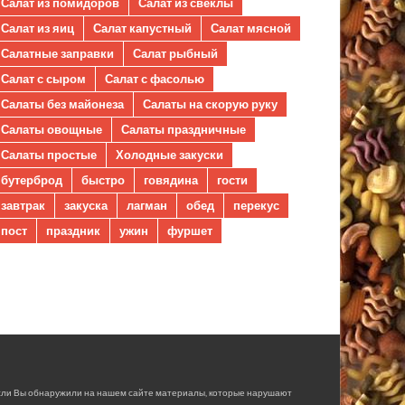
Салат из помидоров
Салат из свеклы
Салат из яиц
Салат капустный
Салат мясной
Салатные заправки
Салат рыбный
Салат с сыром
Салат с фасолью
Салаты без майонеза
Салаты на скорую руку
Салаты овощные
Салаты праздничные
Салаты простые
Холодные закуски
бутерброд
быстро
говядина
гости
завтрак
закуска
лагман
обед
перекус
пост
праздник
ужин
фуршет
сли Вы обнаружили на нашем сайте материалы, которые нарушают