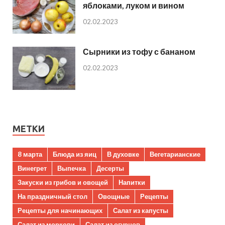
яблоками, луком и вином
02.02.2023
Сырники из тофу с бананом
02.02.2023
МЕТКИ
8 марта
Блюда из яиц
В духовке
Вегетарианские
Винегрет
Выпечка
Десерты
Закуски из грибов и овощей
Напитки
На праздничный стол
Овощные
Рецепты
Рецепты для начинающих
Салат из капусты
Салат из моркови
Салат из огурцов