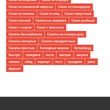
Салат из пекинской капусты
Салат из помидоров
Салат из свеклы
Салат из яиц
Салат капустный
Салат мясной
Салатные заправки
Салат рыбный
Салат с сыром
Салат с фасолью
Салаты без майонеза
Салаты на скорую руку
Салаты овощные
Салаты праздничные
Салаты простые
Холодные закуски
бутерброд
быстро
говядина
гости
завтрак
закуска
лагман
обед
перекус
пост
праздник
ужин
фуршет