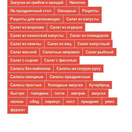
Закуски из грибов и овощей
Напитки
На праздничный стол
Овощные
Рецепты
Рецепты для начинающих
Салат из капусты
Салат из моркови
Салат из огурцов
Салат из пекинской капусты
Салат из помидоров
Салат из свеклы
Салат из яиц
Салат капустный
Салат мясной
Салатные заправки
Салат рыбный
Салат с сыром
Салат с фасолью
Салаты без майонеза
Салаты на скорую руку
Салаты овощные
Салаты праздничные
Салаты простые
Холодные закуски
бутерброд
быстро
говядина
гости
завтрак
закуска
лагман
обед
перекус
пост
праздник
ужин
фуршет