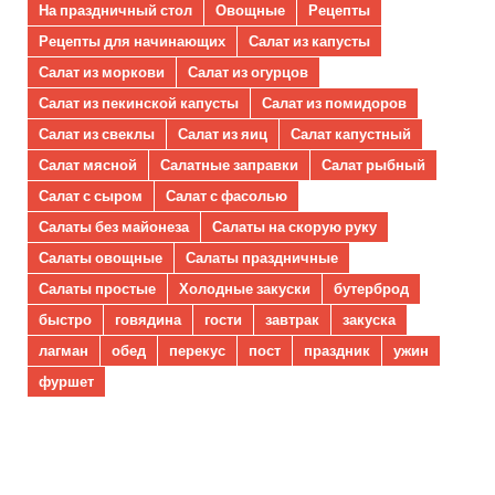
На праздничный стол
Овощные
Рецепты
Рецепты для начинающих
Салат из капусты
Салат из моркови
Салат из огурцов
Салат из пекинской капусты
Салат из помидоров
Салат из свеклы
Салат из яиц
Салат капустный
Салат мясной
Салатные заправки
Салат рыбный
Салат с сыром
Салат с фасолью
Салаты без майонеза
Салаты на скорую руку
Салаты овощные
Салаты праздничные
Салаты простые
Холодные закуски
бутерброд
быстро
говядина
гости
завтрак
закуска
лагман
обед
перекус
пост
праздник
ужин
фуршет