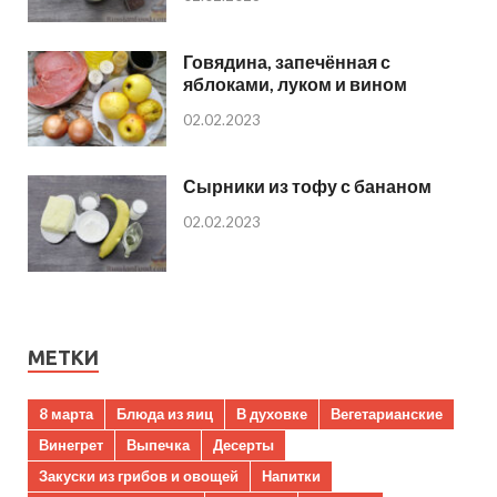
Говядина, запечённая с
яблоками, луком и вином
02.02.2023
Сырники из тофу с бананом
02.02.2023
МЕТКИ
8 марта
Блюда из яиц
В духовке
Вегетарианские
Винегрет
Выпечка
Десерты
Закуски из грибов и овощей
Напитки