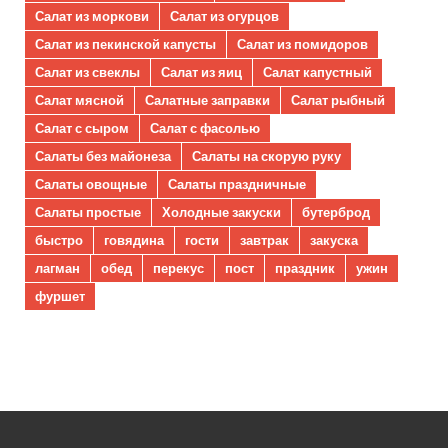
Салат из моркови
Салат из огурцов
Салат из пекинской капусты
Салат из помидоров
Салат из свеклы
Салат из яиц
Салат капустный
Салат мясной
Салатные заправки
Салат рыбный
Салат с сыром
Салат с фасолью
Салаты без майонеза
Салаты на скорую руку
Салаты овощные
Салаты праздничные
Салаты простые
Холодные закуски
бутерброд
быстро
говядина
гости
завтрак
закуска
лагман
обед
перекус
пост
праздник
ужин
фуршет