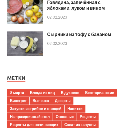
Говядина, запечённая с
яблоками, луком и вином
02.02.2023
Сырники из тофу с бананом
02.02.2023
МЕТКИ
8 марта
Блюда из яиц
В духовке
Вегетарианские
Винегрет
Выпечка
Десерты
Закуски из грибов и овощей
Напитки
На праздничный стол
Овощные
Рецепты
Рецепты для начинающих
Салат из капусты