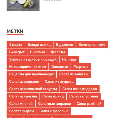
МЕТКИ
8 марта
Блюда из яиц
В духовке
Вегетарианские
Винегрет
Выпечка
Десерты
Закуски из грибов и овощей
Напитки
На праздничный стол
Овощные
Рецепты
Рецепты для начинающих
Салат из капусты
Салат из моркови
Салат из огурцов
Салат из пекинской капусты
Салат из помидоров
Салат из свеклы
Салат из яиц
Салат капустный
Салат мясной
Салатные заправки
Салат рыбный
Салат с сыром
Салат с фасолью