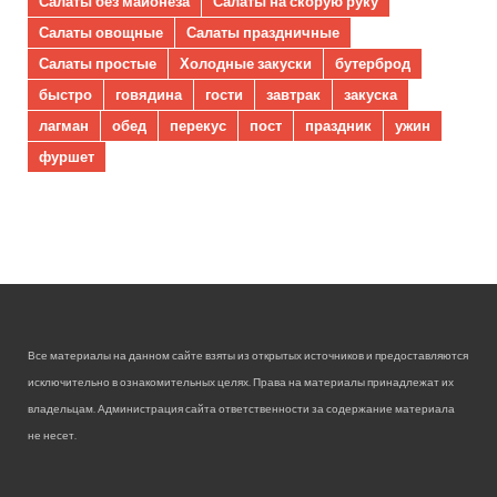
Салаты без майонеза
Салаты на скорую руку
Салаты овощные
Салаты праздничные
Салаты простые
Холодные закуски
бутерброд
быстро
говядина
гости
завтрак
закуска
лагман
обед
перекус
пост
праздник
ужин
фуршет
Все материалы на данном сайте взяты из открытых источников и предоставляются
исключительно в ознакомительных целях. Права на материалы принадлежат их
владельцам. Администрация сайта ответственности за содержание материала
не несет.