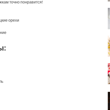
жкам точно понравится!
цкие орехи
ание
ы:
ль