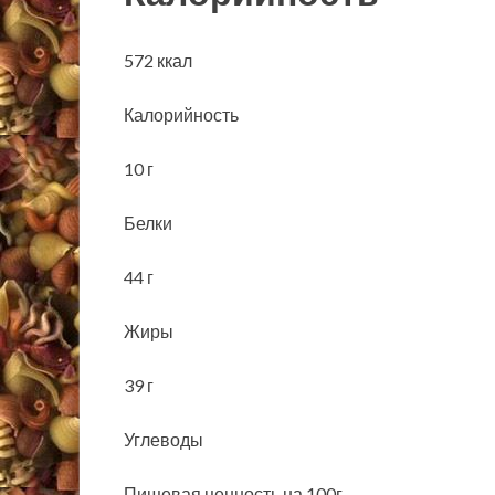
572 ккал
Калорийность
10 г
Белки
44 г
Жиры
39 г
Углеводы
Пищевая ценность на 100г.