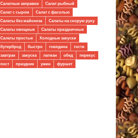
Салатные заправки
Салат рыбный
Салат с сыром
Салат с фасолью
Салаты без майонеза
Салаты на скорую руку
Салаты овощные
Салаты праздничные
Салаты простые
Холодные закуски
бутерброд
быстро
говядина
гости
завтрак
закуска
лагман
обед
перекус
пост
праздник
ужин
фуршет