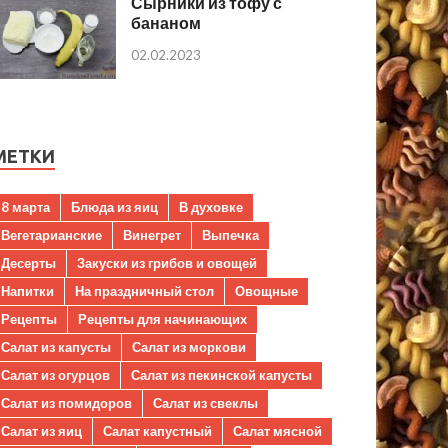
Сырники из тофу с
бананом
02.02.2023
МЕТКИ
8 марта
Блюда из яиц
В духовке
Вегетарианские
Винегрет
Выпечка
Десерты
Закуски из грибов и овощей
Напитки
На праздничный стол
Овощные
Рецепты
Рецепты для начинающих
Салат из капусты
Салат из моркови
Салат из огурцов
Салат из пекинской капусты
Салат из помидоров
Салат из свеклы
Салат из яиц
Салат капустный
Салат мясной