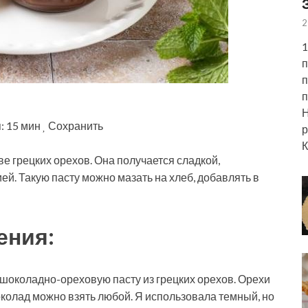
2
1
п
п
п
Н
: 15 мин
Сохранить
р
К
 грецких орехов. Она получается сладкой,
ей. Такую пасту можно мазать на хлеб, добавлять в
ения:
 шоколадно-ореховую пасту из грецких орехов. Орехи
колад можно взять любой. Я использовала темный, но