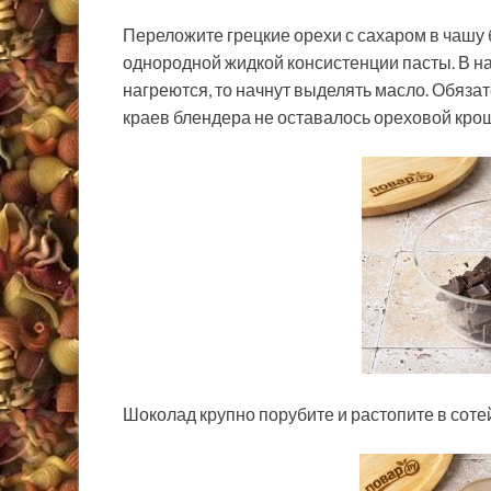
Переложите грецкие орехи с сахаром в чашу 
однородной жидкой консистенции пасты. В нач
нагреются, то начнут выделять масло. Обяза
краев блендера не оставалось ореховой крош
Шоколад крупно порубите и растопите в соте