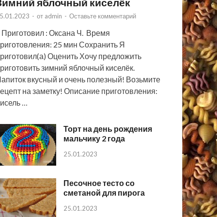
Зимний яблочный киселёк
5.01.2023
-
от
admin
-
Оставьте комментарий
 Приготовил : Оксана Ч. Время
риготовления: 25 мин Сохранить Я
риготовил(а) Оценить Хочу предложить
риготовить зимний яблочный киселёк.
апиток вкусный и очень полезный! Возьмите
ецепт на заметку! Описание приготовления:
исель …
Торт на день рождения
мальчику 2 года
25.01.2023
Песочное тесто со
сметаной для пирога
25.01.2023