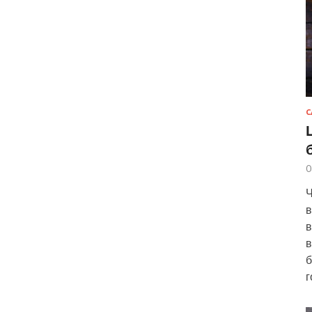
С
0
Ч
в
в
в
б
г