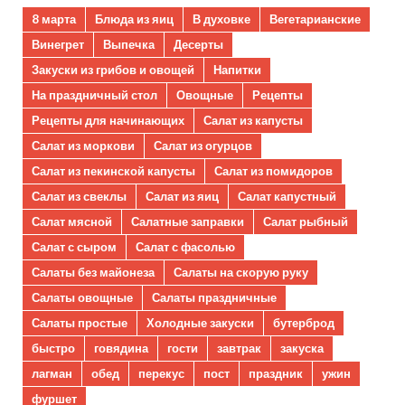
8 марта
Блюда из яиц
В духовке
Вегетарианские
Винегрет
Выпечка
Десерты
Закуски из грибов и овощей
Напитки
На праздничный стол
Овощные
Рецепты
Рецепты для начинающих
Салат из капусты
Салат из моркови
Салат из огурцов
Салат из пекинской капусты
Салат из помидоров
Салат из свеклы
Салат из яиц
Салат капустный
Салат мясной
Салатные заправки
Салат рыбный
Салат с сыром
Салат с фасолью
Салаты без майонеза
Салаты на скорую руку
Салаты овощные
Салаты праздничные
Салаты простые
Холодные закуски
бутерброд
быстро
говядина
гости
завтрак
закуска
лагман
обед
перекус
пост
праздник
ужин
фуршет