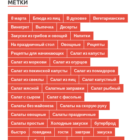
МЕТКИ
8 марта
Блюда из яиц
В духовке
Вегетарианские
Винегрет
Выпечка
Десерты
Закуски из грибов и овощей
Напитки
На праздничный стол
Овощные
Рецепты
Рецепты для начинающих
Салат из капусты
Салат из моркови
Салат из огурцов
Салат из пекинской капусты
Салат из помидоров
Салат из свеклы
Салат из яиц
Салат капустный
Салат мясной
Салатные заправки
Салат рыбный
Салат с сыром
Салат с фасолью
Салаты без майонеза
Салаты на скорую руку
Салаты овощные
Салаты праздничные
Салаты простые
Холодные закуски
бутерброд
быстро
говядина
гости
завтрак
закуска