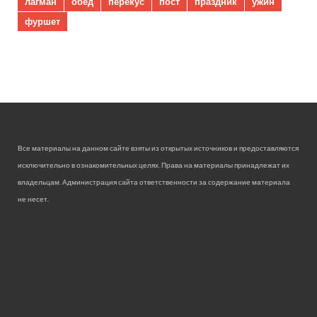
лагман
обед
перекус
пост
праздник
ужин
фуршет
Все материалы на данном сайте взяты из открытых источников и предоставляются
исключительно в ознакомительных целях. Права на материалы принадлежат их
владельцам. Администрация сайта ответственности за содержание материала
не несет.