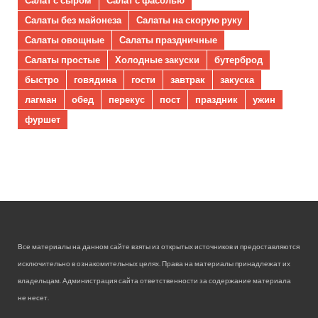
Салаты без майонеза
Салаты на скорую руку
Салаты овощные
Салаты праздничные
Салаты простые
Холодные закуски
бутерброд
быстро
говядина
гости
завтрак
закуска
лагман
обед
перекус
пост
праздник
ужин
фуршет
Все материалы на данном сайте взяты из открытых источников и предоставляются
исключительно в ознакомительных целях. Права на материалы принадлежат их
владельцам. Администрация сайта ответственности за содержание материала
не несет.