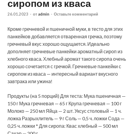
сиропом из кваса
26.01.2023
-
от
admin
-
Оставьте комментарий
Кроме гречневой и пшеничной муки, в тесто для этих
панкейков добавляется отваренная гречка, поэтому
гречневый вкус хорошо ощущается. Идеально
дополняет гречневые панкейки ароматный сироп из
хлебного кваса. Хлебный аромат такого сиропа очень
хорошо сочетается с гречкой.
Гречневые панкейки с
сиропом из кваса — интересный вариант вкусного
завтрака или ужина!
Продукты (на 5 порций) Для теста: Мука пшеничная —
150 г Мука гречневая — 65 г Крупа гречневая — 100 г
Молоко — 250 мл Яйца — 2 шт. Уксус столовый — 1 ч.
ложка Разрыхлитель — 9 г Соль — 0,5 ч. ложки Сода —
0,25 ч. ложки * Для сиропа: Квас хлебный — 500 мл
Сахар — 200 г