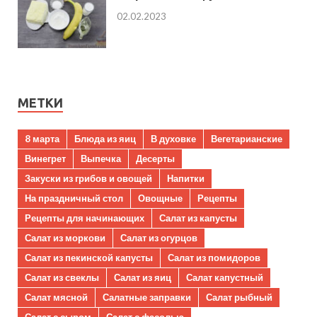
02.02.2023
МЕТКИ
8 марта
Блюда из яиц
В духовке
Вегетарианские
Винегрет
Выпечка
Десерты
Закуски из грибов и овощей
Напитки
На праздничный стол
Овощные
Рецепты
Рецепты для начинающих
Салат из капусты
Салат из моркови
Салат из огурцов
Салат из пекинской капусты
Салат из помидоров
Салат из свеклы
Салат из яиц
Салат капустный
Салат мясной
Салатные заправки
Салат рыбный
Салат с сыром
Салат с фасолью