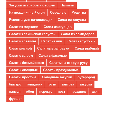
Закуски из грибов и овощей
Напитки
На праздничный стол
Овощные
Рецепты
Рецепты для начинающих
Салат из капусты
Салат из моркови
Салат из огурцов
Салат из пекинской капусты
Салат из помидоров
Салат из свеклы
Салат из яиц
Салат капустный
Салат мясной
Салатные заправки
Салат рыбный
Салат с сыром
Салат с фасолью
Салаты без майонеза
Салаты на скорую руку
Салаты овощные
Салаты праздничные
Салаты простые
Холодные закуски
бутерброд
быстро
говядина
гости
завтрак
закуска
лагман
обед
перекус
пост
праздник
ужин
фуршет