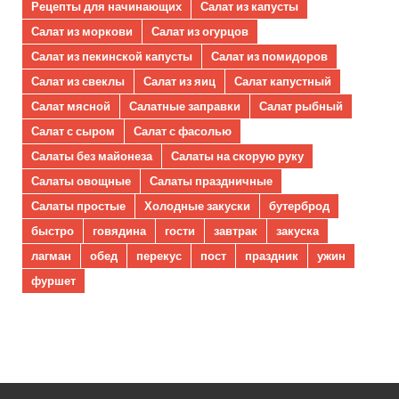
Рецепты для начинающих
Салат из капусты
Салат из моркови
Салат из огурцов
Салат из пекинской капусты
Салат из помидоров
Салат из свеклы
Салат из яиц
Салат капустный
Салат мясной
Салатные заправки
Салат рыбный
Салат с сыром
Салат с фасолью
Салаты без майонеза
Салаты на скорую руку
Салаты овощные
Салаты праздничные
Салаты простые
Холодные закуски
бутерброд
быстро
говядина
гости
завтрак
закуска
лагман
обед
перекус
пост
праздник
ужин
фуршет