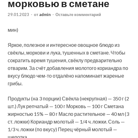
морковью в сметане
29.01.2023
-
от
admin
-
Оставьте комментарий
мин)
Яркое, полезное и интересное овощное блюдо из
свёклы, моркови и лука, тушенных в сметане. Чтобы
сократить время тушения, свёклу предварительно
отварим. За счёт добавления молотого кориандра по
вкусу блюдо чем-то отдалёно напоминает жареные
грибы.
Продукты (на 3 порции) Свёкла (некрупная) — 350 г (2
шт.) Лук репчатый — 100 г Морковь — 100 г Сметана
жирностью 15% — 80 г Масло растительное — 40 мл (3
ст. ложки) Кориандр молотый — 1/4 ч. ложки. Соль —
1/3 ч. ложки (по вкусу) Перец чёрный молотый —
щепотка