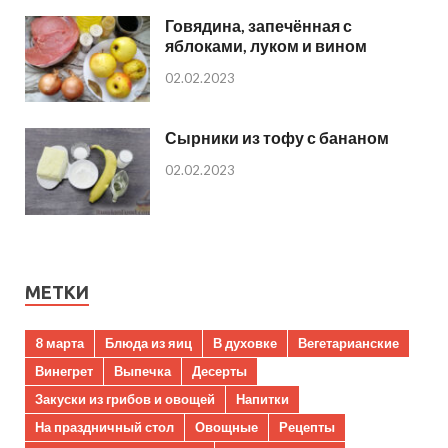
Говядина, запечённая с
яблоками, луком и вином
02.02.2023
Сырники из тофу с бананом
02.02.2023
МЕТКИ
8 марта
Блюда из яиц
В духовке
Вегетарианские
Винегрет
Выпечка
Десерты
Закуски из грибов и овощей
Напитки
На праздничный стол
Овощные
Рецепты