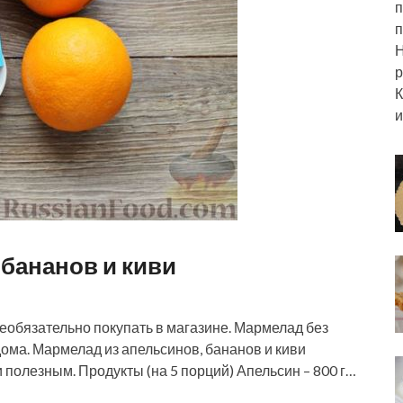
п
п
Н
р
К
и
бананов и киви
еобязательно покупать в магазине. Мармелад без
ома. Мармелад из апельсинов, бананов и киви
 полезным. Продукты (на 5 порций) Апельсин – 800 г…