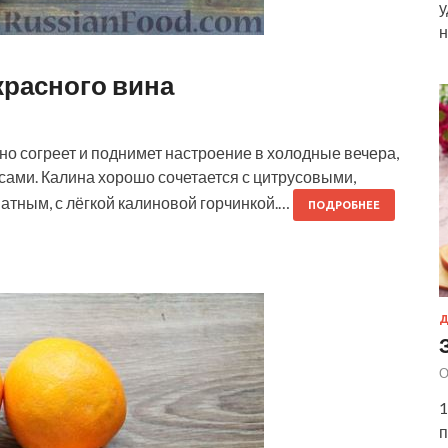
у
н
красного вина
но согреет и поднимет настроение в холодные вечера,
усами. Калина хорошо сочетается с цитрусовыми,
атным, с лёгкой калиновой горчинкой.…
ПОДРОБНЕЕ
Д
О
1
п