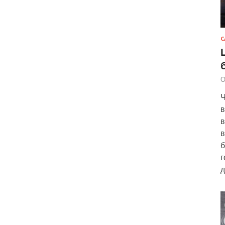
С
О
Ч
в
в
в
б
г
д