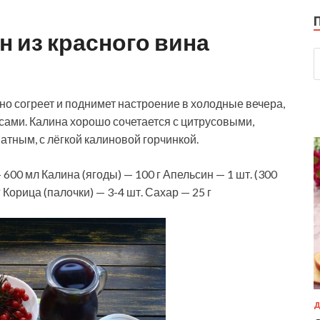
 из красного вина
но согреет и поднимет настроение в холодные вечера,
усами. Калина хорошо сочетается с цитрусовыми,
атным, с лёгкой калиновой горчинкой.
600 мл Калина (ягоды) — 100 г Апельсин — 1 шт. (300
г Корица (палочки) — 3-4 шт. Сахар — 25 г
Д