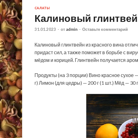
САЛАТЫ
Калиновый глинтвейн
31.01.2023
-
от
admin
-
Оставьте комментарий
Калиновый глинтвейн из красного вина отлич
придаст сил, а также поможет в борьбе с вир
мёдом и корицей. Глинтвейн получается аром
Продукты (на 3 порции) Вино красное сухое — 
г) Лимон (для цедры) — 200 г (1 шт.) Мёд — 30 