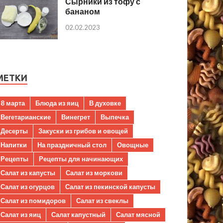
Сырники из тофу с
бананом
02.02.2023
МЕТКИ
8 марта
Блюда из яиц
В духовке
Вегетарианские
Винегрет
Выпечка
Десерты
Закуски из грибов и овощей
Напитки
На праздничный стол
Овощные
Рецепты
Рецепты для начинающих
Салат из капусты
Салат из моркови
Салат из огурцов
Салат из пекинской капусты
Салат из помидоров
Салат из свеклы
Салат из яиц
Салат капустный
Салат мясной