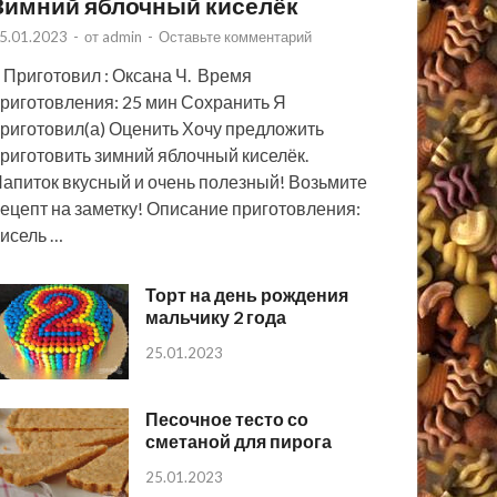
Зимний яблочный киселёк
5.01.2023
-
от
admin
-
Оставьте комментарий
 Приготовил : Оксана Ч. Время
риготовления: 25 мин Сохранить Я
риготовил(а) Оценить Хочу предложить
риготовить зимний яблочный киселёк.
апиток вкусный и очень полезный! Возьмите
ецепт на заметку! Описание приготовления:
исель …
Торт на день рождения
мальчику 2 года
25.01.2023
Песочное тесто со
сметаной для пирога
25.01.2023