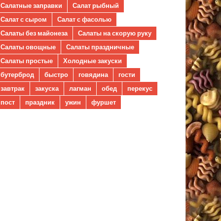
Салатные заправки
Салат рыбный
Салат с сыром
Салат с фасолью
Салаты без майонеза
Салаты на скорую руку
Салаты овощные
Салаты праздничные
Салаты простые
Холодные закуски
бутерброд
быстро
говядина
гости
завтрак
закуска
лагман
обед
перекус
пост
праздник
ужин
фуршет