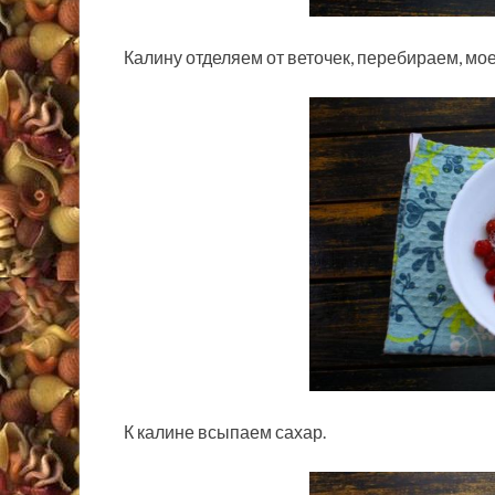
Калину отделяем от веточек, перебираем, мо
К калине всыпаем сахар.