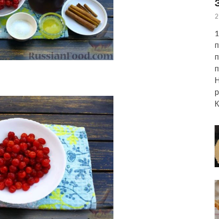
2
1
п
п
п
Н
р
К