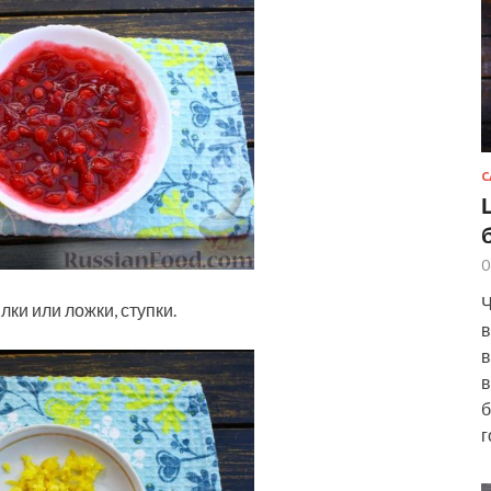
С
0
Ч
ки или ложки, ступки.
в
в
в
б
г