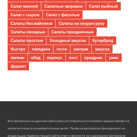
Салат мясной
Салатные заправки
Салат рыбный
Салат с сыром
Салат с фасолью
Салаты без майонеза
Салаты на скорую руку
Салаты овощные
Салаты праздничные
Салаты простые
Холодные закуски
бутерброд
быстро
говядина
гости
завтрак
закуска
лагман
обед
перекус
пост
праздник
ужин
фуршет
Все материалы на данном сайте взяты из открытых источников и предоставляются
исключительно в ознакомительных целях. Права на материалы принадлежат их
владельцам. Администрация сайта ответственности за содержание материала