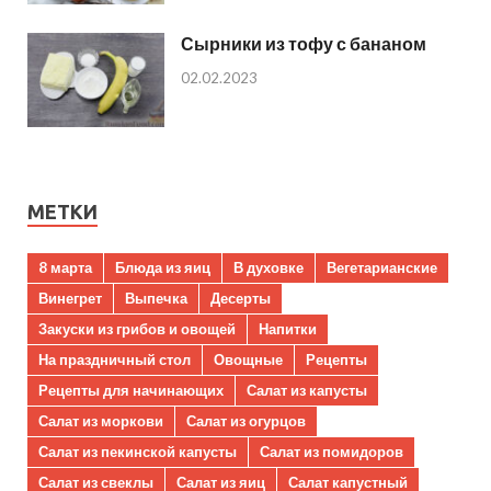
Сырники из тофу с бананом
02.02.2023
МЕТКИ
8 марта
Блюда из яиц
В духовке
Вегетарианские
Винегрет
Выпечка
Десерты
Закуски из грибов и овощей
Напитки
На праздничный стол
Овощные
Рецепты
Рецепты для начинающих
Салат из капусты
Салат из моркови
Салат из огурцов
Салат из пекинской капусты
Салат из помидоров
Салат из свеклы
Салат из яиц
Салат капустный