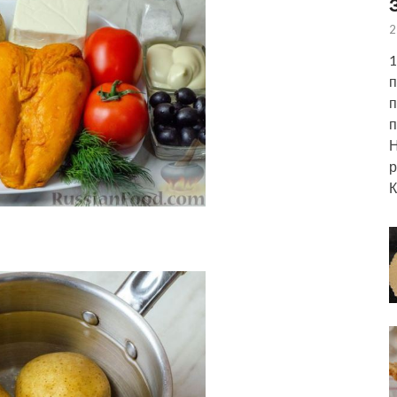
2
1
п
п
п
Н
р
К