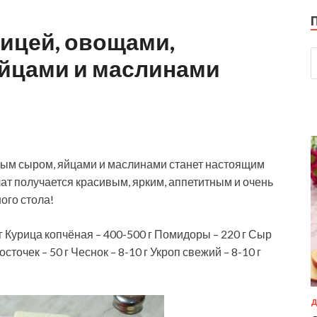
рицей, овощами,
йцами и маслинами
ным сыром, яйцами и маслинами станет настоящим
ат получается красивым, ярким, аппетитным и очень
ого стола!
 г Курица копчёная – 400-500 г Помидоры – 220 г Сыр
сточек – 50 г Чеснок – 8-10 г Укроп свежий – 8-10 г
Д