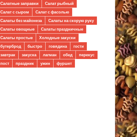
Салатные заправки
Салат рыбный
Салат с сыром
Салат с фасолью
Салаты без майонеза
Салаты на скорую руку
Салаты овощные
Салаты праздничные
Салаты простые
Холодные закуски
бутерброд
быстро
говядина
гости
завтрак
закуска
лагман
обед
перекус
пост
праздник
ужин
фуршет