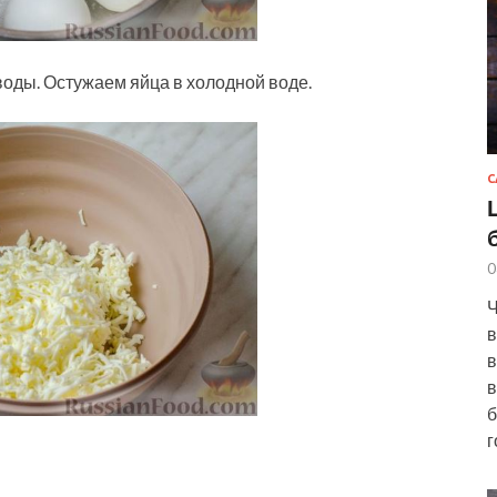
воды. Остужаем яйца в холодной воде.
С
0
Ч
в
в
в
б
г