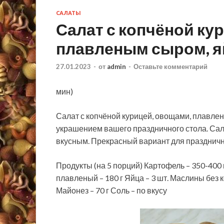
САЛАТЫ
Салат с копчёной ку
плавленым сыром, я
27.01.2023
-
от
admin
-
Оставьте комментарий
мин)
Салат с копчёной курицей, овощами, плавле
украшением вашего праздничного стола. Сал
вкусным. Прекрасный вариант для праздничн
Продукты (на 5 порций
) Картофель – 350-400
плавленый – 180 г Яйца – 3 шт. Маслины без ко
Майонез – 70 г Соль – по вкусу