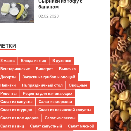
Сырники из тофу с
бананом
02.02.2023
МЕТКИ
8 марта
Блюда из яиц
В духовке
Вегетарианские
Винегрет
Выпечка
Десерты
Закуски из грибов и овощей
Напитки
На праздничный стол
Овощные
Рецепты
Рецепты для начинающих
Салат из капусты
Салат из моркови
Салат из огурцов
Салат из пекинской капусты
Салат из помидоров
Салат из свеклы
Салат из яиц
Салат капустный
Салат мясной