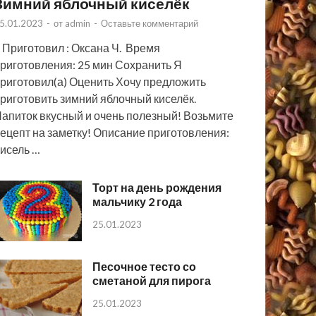
Зимний яблочный киселёк
5.01.2023
-
от
admin
-
Оставьте комментарий
 Приготовил : Оксана Ч. Время
риготовления: 25 мин Сохранить Я
риготовил(а) Оценить Хочу предложить
риготовить зимний яблочный киселёк.
апиток вкусный и очень полезный! Возьмите
ецепт на заметку! Описание приготовления:
исель …
Торт на день рождения
мальчику 2 года
25.01.2023
Песочное тесто со
сметаной для пирога
25.01.2023