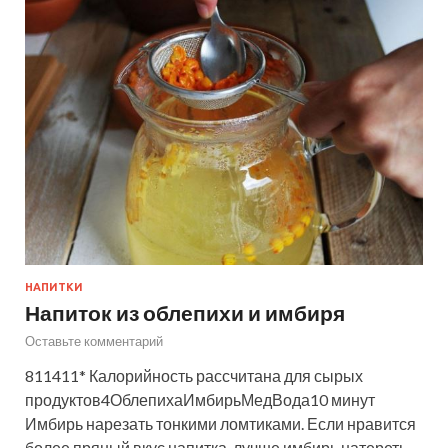
НАПИТКИ
Напиток из облепихи и имбиря
Оставьте комментарий
811411* Калорийность рассчитана для сырых
продуктов4ОблепихаИмбирьМедВода10 минут
Имбирь нарезать тонкими ломтиками. Если нравится
более пряный вкус напитка, лучше имбирь натереть