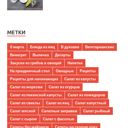
МЕТКИ
8 марта
Блюда из яиц
В духовке
Вегетарианские
Винегрет
Выпечка
Десерты
Закуски из грибов и овощей
Напитки
На праздничный стол
Овощные
Рецепты
Рецепты для начинающих
Салат из капусты
Салат из моркови
Салат из огурцов
Салат из пекинской капусты
Салат из помидоров
Салат из свеклы
Салат из яиц
Салат капустный
Салат мясной
Салатные заправки
Салат рыбный
Салат с сыром
Салат с фасолью
Салаты без майонеза
Салаты на скорую руку