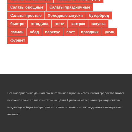
Салаты овощные
Салаты праздничные
Салаты простые
Холодные закуски
бутерброд
быстро
говядина
гости
завтрак
закуска
лагман
обед
перекус
пост
праздник
ужин
фуршет
Все материалы на данном сайте взяты из открытых источников и предоставляются
исключительно в ознакомительных целях. Права на материалы принадлежат их
владельцам. Администрация сайта ответственности за содержание материала
не несет.