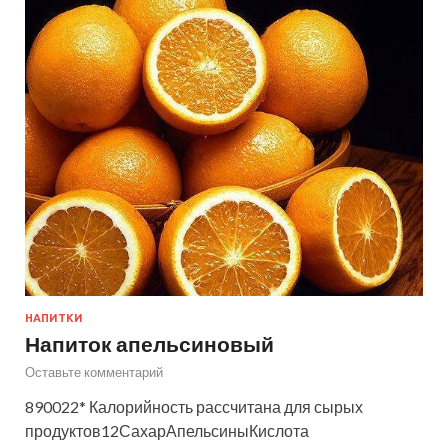
НАПИТКИ
Напиток апельсиновый
Оставьте комментарий
890022* Калорийность рассчитана для сырых
продуктов12СахарАпельсиныКислота