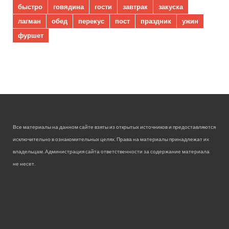
быстро
говядина
гости
завтрак
закуска
лагман
обед
перекус
пост
праздник
ужин
фуршет
Все материалы на данном сайте взяты из открытых источников и предоставляются
исключительно в ознакомительных целях. Права на материалы принадлежат их
владельцам. Администрация сайта ответственности за содержание материала
не несет.