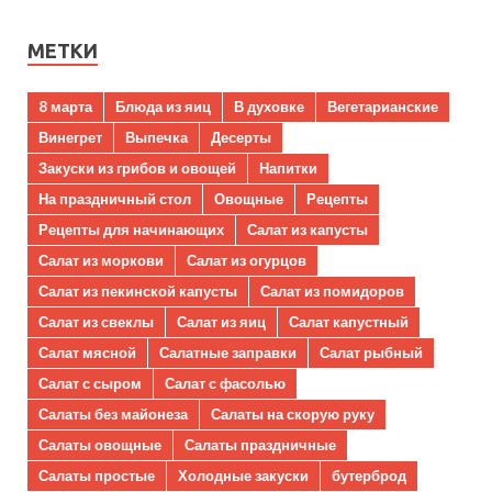
МЕТКИ
8 марта
Блюда из яиц
В духовке
Вегетарианские
Винегрет
Выпечка
Десерты
Закуски из грибов и овощей
Напитки
На праздничный стол
Овощные
Рецепты
Рецепты для начинающих
Салат из капусты
Салат из моркови
Салат из огурцов
Салат из пекинской капусты
Салат из помидоров
Салат из свеклы
Салат из яиц
Салат капустный
Салат мясной
Салатные заправки
Салат рыбный
Салат с сыром
Салат с фасолью
Салаты без майонеза
Салаты на скорую руку
Салаты овощные
Салаты праздничные
Салаты простые
Холодные закуски
бутерброд