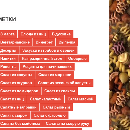
МЕТКИ
8 марта
Блюда из яиц
В духовке
Вегетарианские
Винегрет
Выпечка
Десерты
Закуски из грибов и овощей
Напитки
На праздничный стол
Овощные
Рецепты
Рецепты для начинающих
Салат из капусты
Салат из моркови
Салат из огурцов
Салат из пекинской капусты
Салат из помидоров
Салат из свеклы
Салат из яиц
Салат капустный
Салат мясной
Салатные заправки
Салат рыбный
Салат с сыром
Салат с фасолью
Салаты без майонеза
Салаты на скорую руку