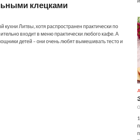
и
льными клецками
й кухни Литвы, хотя распространен практически по
вительно входит в меню практически любого кафе. А
мощники детей – они очень любят вымешивать тесто и
Д
О
1
п
п