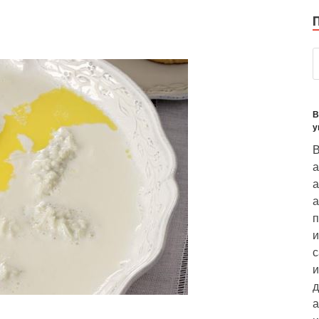
В
у
В
а
а
а
п
и
с
и
д
а