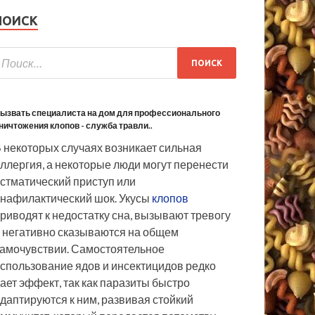
ПОИСК
ызвать специалиста на дом для профессионального
ничтожения клопов - служба травли..
 некоторых случаях возникает сильная
ллергия, а некоторые люди могут перенести
стматический приступ или
нафилактический шок. Укусы
клопов
риводят к недостатку сна, вызывают тревогу
 негативно сказываются на общем
амочувствии. Самостоятельное
спользование ядов и инсектицидов редко
ает эффект, так как паразиты быстро
даптируются к ним, развивая стойкий