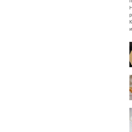
п
Н
р
К
и