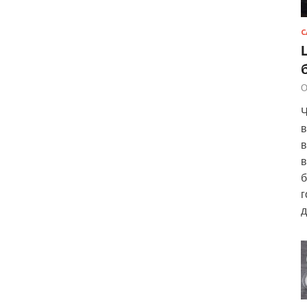
С
О
Ч
в
в
в
б
г
д