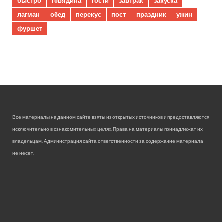
быстро
говядина
гости
завтрак
закуска
лагман
обед
перекус
пост
праздник
ужин
фуршет
Все материалы на данном сайте взяты из открытых источников и предоставляются
исключительно в ознакомительных целях. Права на материалы принадлежат их
владельцам. Администрация сайта ответственности за содержание материала
не несет.