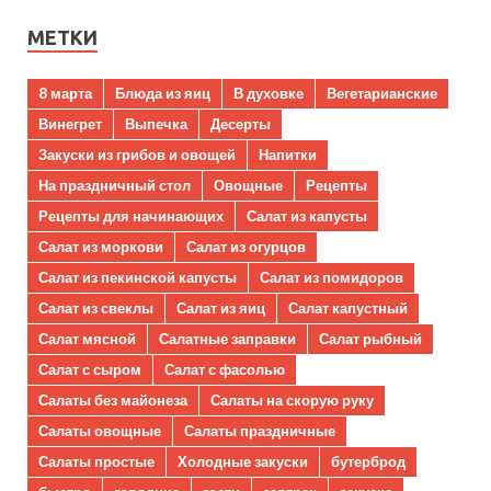
МЕТКИ
8 марта
Блюда из яиц
В духовке
Вегетарианские
Винегрет
Выпечка
Десерты
Закуски из грибов и овощей
Напитки
На праздничный стол
Овощные
Рецепты
Рецепты для начинающих
Салат из капусты
Салат из моркови
Салат из огурцов
Салат из пекинской капусты
Салат из помидоров
Салат из свеклы
Салат из яиц
Салат капустный
Салат мясной
Салатные заправки
Салат рыбный
Салат с сыром
Салат с фасолью
Салаты без майонеза
Салаты на скорую руку
Салаты овощные
Салаты праздничные
Салаты простые
Холодные закуски
бутерброд