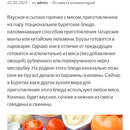
03.02.2023
-
от
admin
-
Оставьте комментарий
Вкусное и сытное горячее с мясом, приготовленное
на пару. Национальное бурятское блюдо,
напоминающее способом приготовления татарские
манты или китайские пельмени. Буузы готовятся в
пароварке. Однако они в отличие от предыдущих
готовятся исключительно из мяса (без добавления
овощей), рубленного или перекрученного через
мясорубку. На родине этого блюда изначально позы
(они же буузы) делали из баранины и конины. Сейчас
в Бурятии как в других кухнях мира для
приготовления этого блюда используют любое мясо.
Конечно, будет вкуснее, сочнее и нежнее из смеси
говядины и свинины.