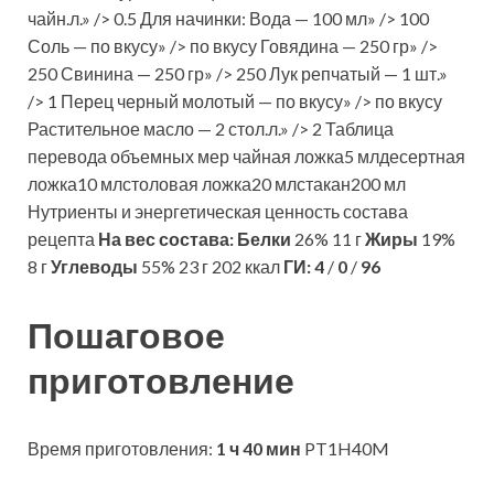
чайн.л.» /> 0.5 Для начинки: Вода — 100 мл» /> 100
Соль — по вкусу» /> по вкусу Говядина — 250 гр» />
250 Свинина — 250 гр» /> 250 Лук репчатый — 1 шт.»
/> 1 Перец черный молотый — по вкусу» /> по вкусу
Растительное масло — 2 стол.л.» /> 2 Таблица
перевода объемных мер чайная ложка5 млдесертная
ложка10 млстоловая ложка20 млстакан200 мл
Нутриенты и энергетическая ценность состава
рецепта
На вес состава:
Белки
26% 11 г
Жиры
19%
8 г
Углеводы
55% 23 г 202 ккал
ГИ:
4
/
0
/
96
Пошаговое
приготовление
Время приготовления:
1 ч 40 мин
PT1H40M