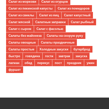
Салат из моркови
Салат из огурцов
Салат из пекинской капусты
Салат из помидоров
Салат из свеклы
Салат из яиц
Салат капустный
Салат мясной
Салатные заправки
Салат рыбный
Салат с сыром
Салат с фасолью
Салаты без майонеза
Салаты на скорую руку
Салаты овощные
Салаты праздничные
Салаты простые
Холодные закуски
бутерброд
быстро
говядина
гости
завтрак
закуска
лагман
обед
перекус
пост
праздник
ужин
фуршет