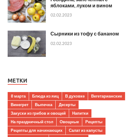
яблоками, луком и вином
02.02.2023
Сырники из тофу с бананом
02.02.2023
МЕТКИ
8 марта
Блюда из яиц
В духовке
Вегетарианские
Винегрет
Выпечка
Десерты
Закуски из грибов и овощей
Напитки
На праздничный стол
Овощные
Рецепты
Рецепты для начинающих
Салат из капусты