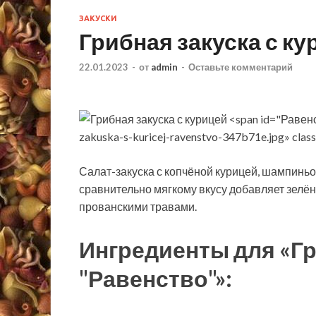
ЗАКУСКИ
Грибная закуска с к
22.01.2023
-
от
admin
-
Оставьте комментарий
"Равенс
zakuska-s-kuricej-ravenstvo-347b71e.jpg» class
Салат-закуска с копчёной курицей, шампиньо
сравнительно мягкому вкусу добавляет зелён
прованскими травами.
Ингредиенты для «Гр
"Равенство"»: