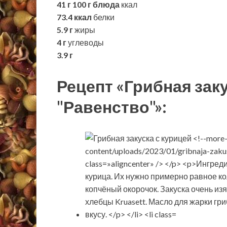
41 г
100 г блюда
ккал
73.4 ккал
белки
5.9 г
жиры
4 г
углеводы
3.9 г
Рецепт «Грибная заку
"Равенство"»: