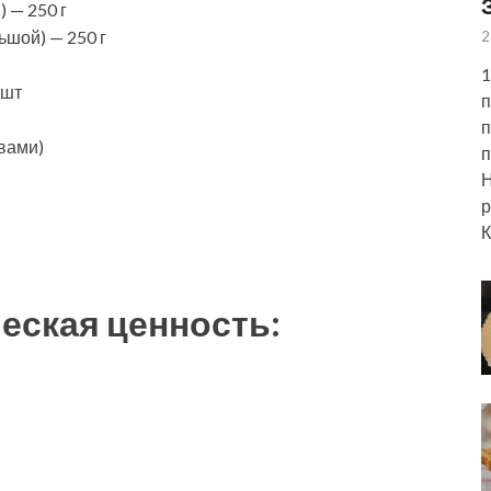
 — 250 г
ьшой) — 250 г
2
1
 шт
п
п
вами)
п
Н
р
К
еская ценность: