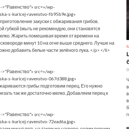
С
0
Ч
в
в
в
б
г