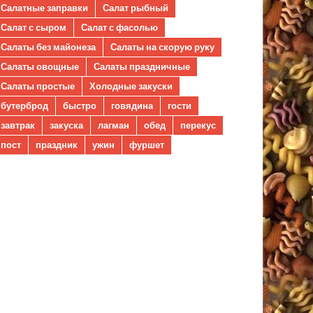
Салатные заправки
Салат рыбный
Салат с сыром
Салат с фасолью
Салаты без майонеза
Салаты на скорую руку
Салаты овощные
Салаты праздничные
Салаты простые
Холодные закуски
бутерброд
быстро
говядина
гости
завтрак
закуска
лагман
обед
перекус
пост
праздник
ужин
фуршет