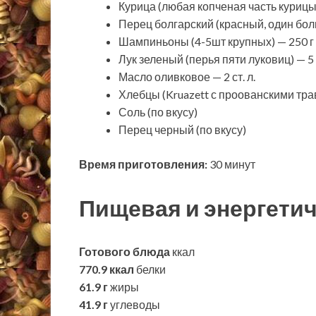
Курица (любая копченая часть курицы)
Перец болгарский (красный, один бол
Шампиньоны (4-5шт крупных) — 250 г
Лук зеленый (перья пяти луковиц) — 5
Масло оливковое — 2 ст. л.
Хлебцы (Kruazett с проованскими тра
Соль (по вкусу)
Перец черный (по вкусу)
Время приготовления:
30 минут
Пищевая и энергетич
Готового блюда
ккал
770.9 ккал
белки
61.9 г
жиры
41.9 г
углеводы