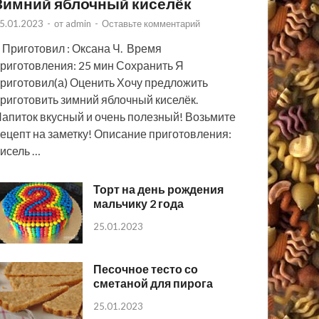
Зимний яблочный киселёк
5.01.2023
-
от
admin
-
Оставьте комментарий
 Приготовил : Оксана Ч. Время
риготовления: 25 мин Сохранить Я
риготовил(а) Оценить Хочу предложить
риготовить зимний яблочный киселёк.
апиток вкусный и очень полезный! Возьмите
ецепт на заметку! Описание приготовления:
исель …
Торт на день рождения
мальчику 2 года
25.01.2023
Песочное тесто со
сметаной для пирога
25.01.2023