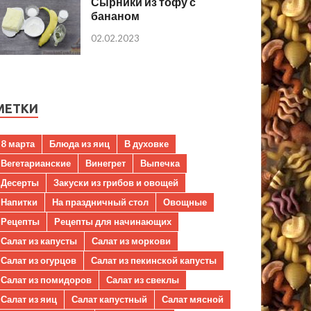
Сырники из тофу с
бананом
02.02.2023
МЕТКИ
8 марта
Блюда из яиц
В духовке
Вегетарианские
Винегрет
Выпечка
Десерты
Закуски из грибов и овощей
Напитки
На праздничный стол
Овощные
Рецепты
Рецепты для начинающих
Салат из капусты
Салат из моркови
Салат из огурцов
Салат из пекинской капусты
Салат из помидоров
Салат из свеклы
Салат из яиц
Салат капустный
Салат мясной