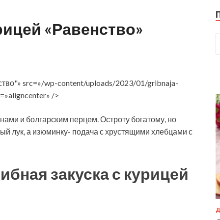
урицей «Равенство»
тво"» src=»/wp-content/uploads/2023/01/gribnaja-
=»aligncenter» />
нами и болгарским перцем. Остроту богатому, но
ый лук, а изюминку- подача с хрустящими хлебцами с
ибная закуска с курицей
Д