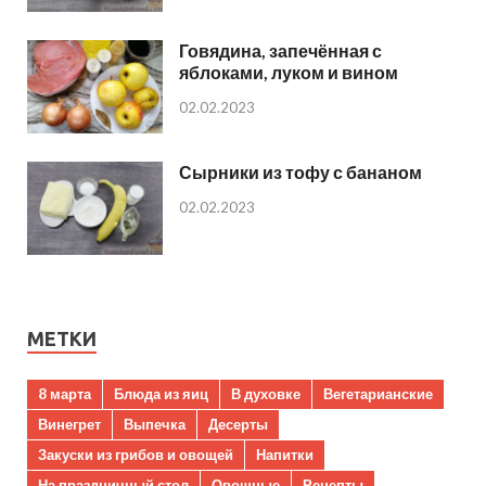
Говядина, запечённая с
яблоками, луком и вином
02.02.2023
Сырники из тофу с бананом
02.02.2023
МЕТКИ
8 марта
Блюда из яиц
В духовке
Вегетарианские
Винегрет
Выпечка
Десерты
Закуски из грибов и овощей
Напитки
На праздничный стол
Овощные
Рецепты