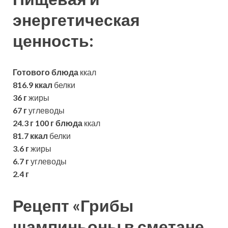
энергетическая
ценность:
Готового блюда
ккал
816.9 ккал
белки
36 г
жиры
67 г
углеводы
24.3 г
100 г блюда
ккал
81.7 ккал
белки
3.6 г
жиры
6.7 г
углеводы
2.4 г
Рецепт «Грибы
шампиньоны в сметане