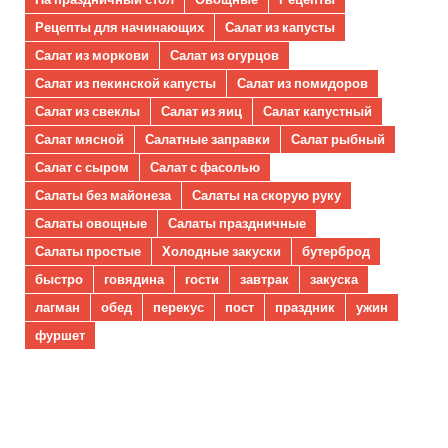
Рецепты для начинающих
Салат из капусты
Салат из моркови
Салат из огурцов
Салат из пекинской капусты
Салат из помидоров
Салат из свеклы
Салат из яиц
Салат капустный
Салат мясной
Салатные заправки
Салат рыбный
Салат с сыром
Салат с фасолью
Салаты без майонеза
Салаты на скорую руку
Салаты овощные
Салаты праздничные
Салаты простые
Холодные закуски
бутерброд
быстро
говядина
гости
завтрак
закуска
лагман
обед
перекус
пост
праздник
ужин
фуршет