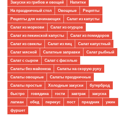
Закуски из грибов и овощей
Напитки
На праздничный стол
Овощные
Рецепты
Рецепты для начинающих
Салат из капусты
Салат из моркови
Салат из огурцов
Салат из пекинской капусты
Салат из помидоров
Салат из свеклы
Салат из яиц
Салат капустный
Салат мясной
Салатные заправки
Салат рыбный
Салат с сыром
Салат с фасолью
Салаты без майонеза
Салаты на скорую руку
Салаты овощные
Салаты праздничные
Салаты простые
Холодные закуски
бутерброд
быстро
говядина
гости
завтрак
закуска
лагман
обед
перекус
пост
праздник
ужин
фуршет