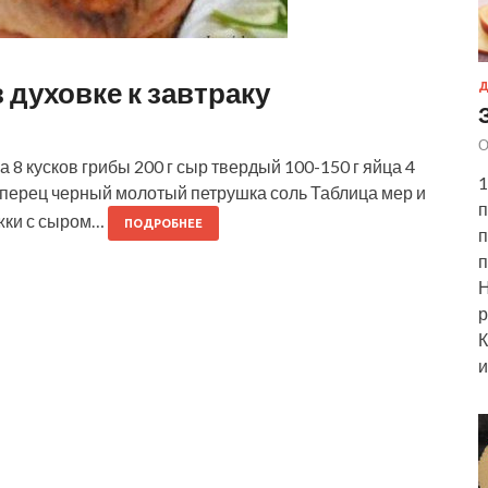
духовке к завтраку
Д
О
 8 кусков грибы 200 г сыр твердый 100-150 г яйца 4
1
л. перец черный молотый петрушка соль Таблица мер и
п
жки с сыром…
ПОДРОБНЕЕ
п
п
Н
р
К
и