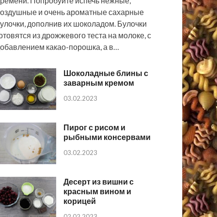
ремени. Попробуйте испечь нежные,
оздушные и очень ароматные сахарные
улочки, дополнив их шоколадом. Булочки
отовятся из дрожжевого теста на молоке, с
обавлением какао-порошка, а в…
Шоколадные блины с
заварным кремом
03.02.2023
Пирог с рисом и
рыбными консервами
03.02.2023
Десерт из вишни с
красным вином и
корицей
02.02.2023