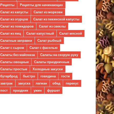
Рецепты
Рецепты для начинающих
Салат из капусты
Салат из моркови
Салат из огурцов
Салат из пекинской капусты
Салат из помидоров
Салат из свеклы
Салат из яиц
Салат капустный
Салат мясной
Салатные заправки
Салат рыбный
Салат с сыром
Салат с фасолью
Салаты без майонеза
Салаты на скорую руку
Салаты овощные
Салаты праздничные
Салаты простые
Холодные закуски
бутерброд
быстро
говядина
гости
завтрак
закуска
лагман
обед
перекус
пост
праздник
ужин
фуршет