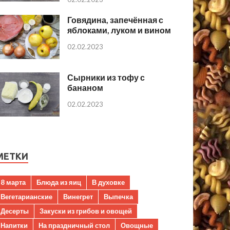
Говядина, запечённая с
яблоками, луком и вином
02.02.2023
Сырники из тофу с
бананом
02.02.2023
МЕТКИ
8 марта
Блюда из яиц
В духовке
Вегетарианские
Винегрет
Выпечка
Десерты
Закуски из грибов и овощей
Напитки
На праздничный стол
Овощные