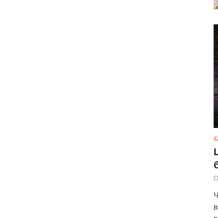
С
О
Ч
в