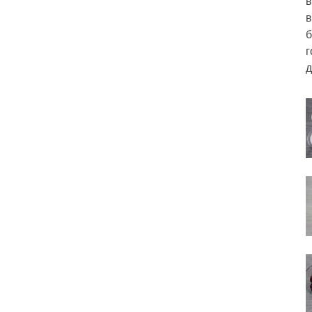
в
в
б
г
д