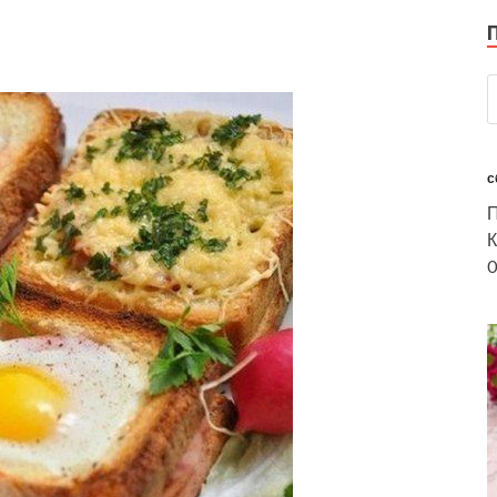
с
П
К
0