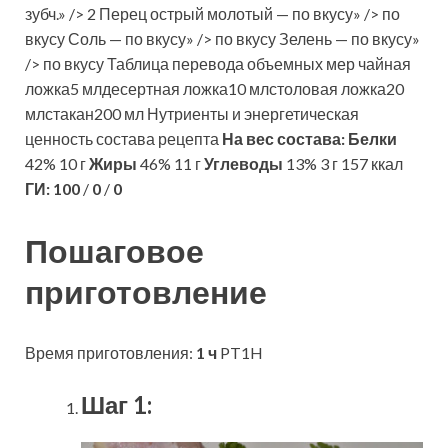
зубч.» /> 2 Перец острый молотый — по вкусу» /> по
вкусу Соль — по вкусу» /> по вкусу Зелень — по вкусу»
/> по вкусу Таблица перевода объемных мер чайная
ложка5 млдесертная ложка10 млстоловая ложка20
млстакан200 мл Нутриенты и энергетическая
ценность состава рецепта
На вес состава:
Белки
42% 10 г
Жиры
46% 11 г
Углеводы
13% 3 г 157 ккал
ГИ:
100
/
0
/
0
Пошаговое
приготовление
Время приготовления:
1 ч
PT1H
Шаг 1: