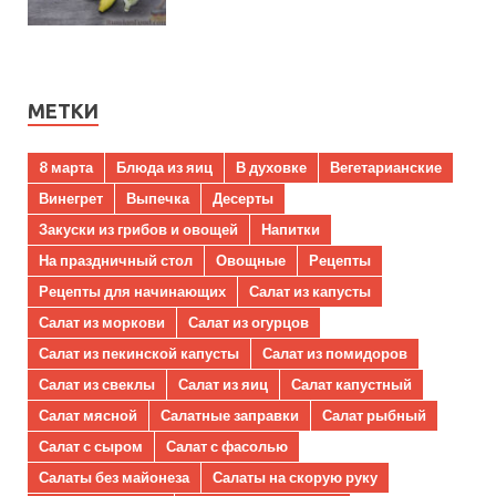
МЕТКИ
8 марта
Блюда из яиц
В духовке
Вегетарианские
Винегрет
Выпечка
Десерты
Закуски из грибов и овощей
Напитки
На праздничный стол
Овощные
Рецепты
Рецепты для начинающих
Салат из капусты
Салат из моркови
Салат из огурцов
Салат из пекинской капусты
Салат из помидоров
Салат из свеклы
Салат из яиц
Салат капустный
Салат мясной
Салатные заправки
Салат рыбный
Салат с сыром
Салат с фасолью
Салаты без майонеза
Салаты на скорую руку