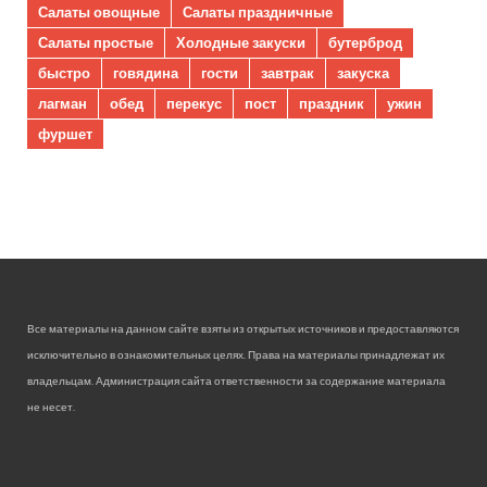
Салаты овощные
Салаты праздничные
Салаты простые
Холодные закуски
бутерброд
быстро
говядина
гости
завтрак
закуска
лагман
обед
перекус
пост
праздник
ужин
фуршет
Все материалы на данном сайте взяты из открытых источников и предоставляются
исключительно в ознакомительных целях. Права на материалы принадлежат их
владельцам. Администрация сайта ответственности за содержание материала
не несет.