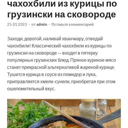
чахохбили из курицы по
грузински на сковороде
25.01.2023
-
от
admin
-
Оставьте комментарий
Заходи, дорогой, наливай хванчкару, отведай
чахохбили! Классический чахохбили из курицы по
грузински на сковороде — входит в пятерку
популярных грузинских блюд. Пряное куриное мясо
станет прекрасной альтернативой жареной курице.
Тушится курица в соусе из помидор и лука,
приправляется хмели-сунели, приобретая при этом
ошеломительный вкус.