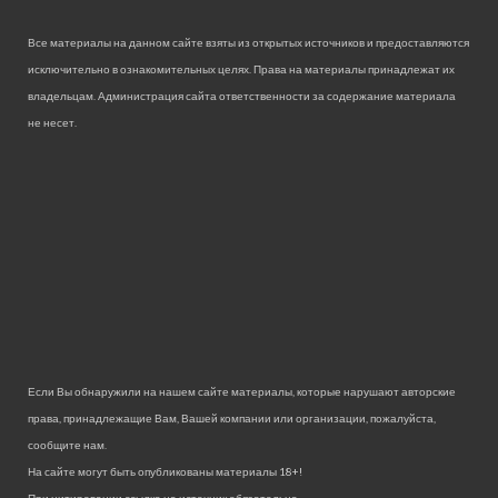
Все материалы на данном сайте взяты из открытых источников и предоставляются
исключительно в ознакомительных целях. Права на материалы принадлежат их
владельцам. Администрация сайта ответственности за содержание материала
не несет.
Если Вы обнаружили на нашем сайте материалы, которые нарушают авторские
права, принадлежащие Вам, Вашей компании или организации, пожалуйста,
сообщите нам.
На сайте могут быть опубликованы материалы 18+!
При цитировании ссылка на источник обязательна.