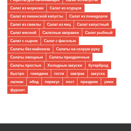
Салат из моркови
Салат из огурцов
Салат из пекинской капусты
Салат из помидоров
Салат из свеклы
Салат из яиц
Салат капустный
Салат мясной
Салатные заправки
Салат рыбный
Салат с сыром
Салат с фасолью
Салаты без майонеза
Салаты на скорую руку
Салаты овощные
Салаты праздничные
Салаты простые
Холодные закуски
бутерброд
быстро
говядина
гости
завтрак
закуска
лагман
обед
перекус
пост
праздник
ужин
фуршет