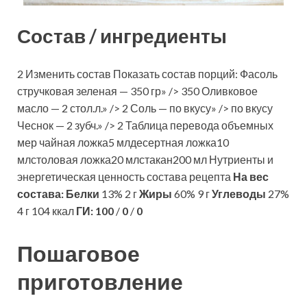
Состав / ингредиенты
2 Изменить состав Показать состав порций: Фасоль
стручковая зеленая — 350 гр» /> 350 Оливковое
масло — 2 стол.л.» /> 2 Соль — по вкусу» /> по вкусу
Чеснок — 2 зубч.» /> 2 Таблица перевода объемных
мер чайная ложка5 млдесертная ложка10
млстоловая ложка20 млстакан200 мл Нутриенты и
энергетическая ценность состава рецепта
На вес
состава:
Белки
13% 2 г
Жиры
60% 9 г
Углеводы
27%
4 г 104 ккал
ГИ:
100
/
0
/
0
Пошаговое
приготовление