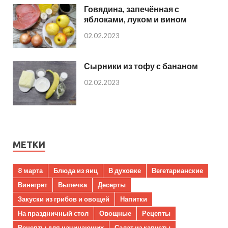
Говядина, запечённая с
яблоками, луком и вином
02.02.2023
Сырники из тофу с бананом
02.02.2023
МЕТКИ
8 марта
Блюда из яиц
В духовке
Вегетарианские
Винегрет
Выпечка
Десерты
Закуски из грибов и овощей
Напитки
На праздничный стол
Овощные
Рецепты
Рецепты для начинающих
Салат из капусты