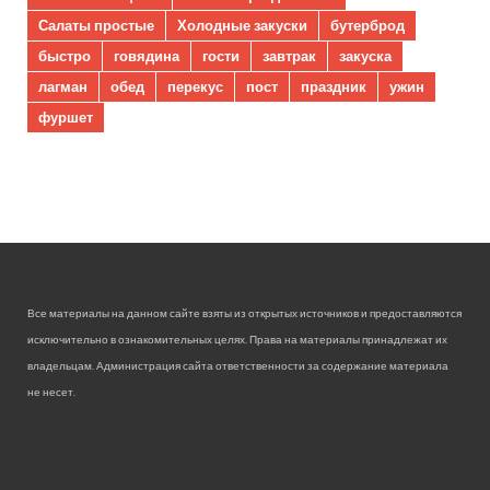
Салаты простые
Холодные закуски
бутерброд
быстро
говядина
гости
завтрак
закуска
лагман
обед
перекус
пост
праздник
ужин
фуршет
Все материалы на данном сайте взяты из открытых источников и предоставляются
исключительно в ознакомительных целях. Права на материалы принадлежат их
владельцам. Администрация сайта ответственности за содержание материала
не несет.