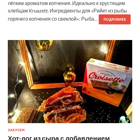
лёгким ароматом копчения. Идеально к хрустящим
хлебцам Kruazett. Ингредиенты для «Рийет из рыбы
горячего копчения со свеклой»: Рыба…
ПОДРОБНЕЕ
ЗАКУСКИ
Хот-дог из сыра с добавлением