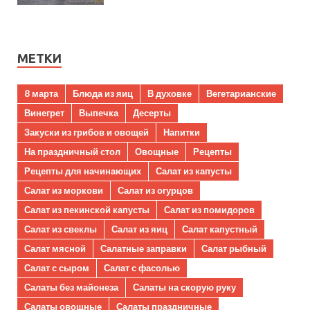
МЕТКИ
8 марта
Блюда из яиц
В духовке
Вегетарианские
Винегрет
Выпечка
Десерты
Закуски из грибов и овощей
Напитки
На праздничный стол
Овощные
Рецепты
Рецепты для начинающих
Салат из капусты
Салат из моркови
Салат из огурцов
Салат из пекинской капусты
Салат из помидоров
Салат из свеклы
Салат из яиц
Салат капустный
Салат мясной
Салатные заправки
Салат рыбный
Салат с сыром
Салат с фасолью
Салаты без майонеза
Салаты на скорую руку
Салаты овощные
Салаты праздничные