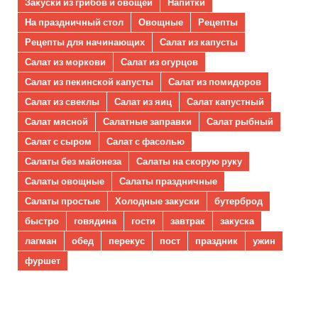
Закуски из грибов и овощей
Напитки
На праздничный стол
Овощные
Рецепты
Рецепты для начинающих
Салат из капусты
Салат из моркови
Салат из огурцов
Салат из пекинской капусты
Салат из помидоров
Салат из свеклы
Салат из яиц
Салат капустный
Салат мясной
Салатные заправки
Салат рыбный
Салат с сыром
Салат с фасолью
Салаты без майонеза
Салаты на скорую руку
Салаты овощные
Салаты праздничные
Салаты простые
Холодные закуски
бутерброд
быстро
говядина
гости
завтрак
закуска
лагман
обед
перекус
пост
праздник
ужин
фуршет