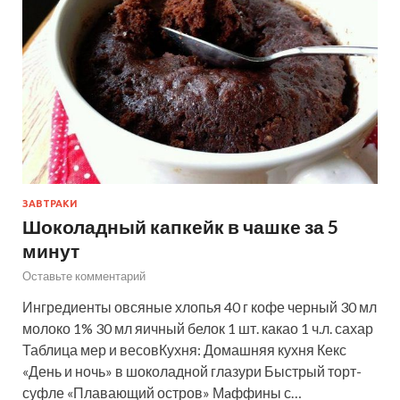
ЗАВТРАКИ
Шоколадный капкейк в чашке за 5
минут
Оставьте комментарий
Ингредиенты овсяные хлопья 40 г кофе черный 30 мл
молоко 1% 30 мл яичный белок 1 шт. какао 1 ч.л. сахар
Таблица мер и весовКухня: Домашняя кухня Кекс
«День и ночь» в шоколадной глазури Быстрый торт-
суфле «Плавающий остров» Мaффины с…