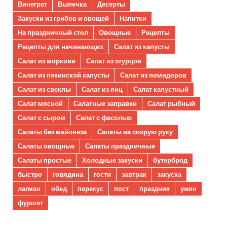
Винегрет
Выпечка
Десерты
Закуски из грибов и овощей
Напитки
На праздничный стол
Овощные
Рецепты
Рецепты для начинающих
Салат из капусты
Салат из моркови
Салат из огурцов
Салат из пекинской капусты
Салат из помидоров
Салат из свеклы
Салат из яиц
Салат капустный
Салат мясной
Салатные заправки
Салат рыбный
Салат с сыром
Салат с фасолью
Салаты без майонеза
Салаты на скорую руку
Салаты овощные
Салаты праздничные
Салаты простые
Холодные закуски
бутерброд
быстро
говядина
гости
завтрак
закуска
лагман
обед
перекус
пост
праздник
ужин
фуршет