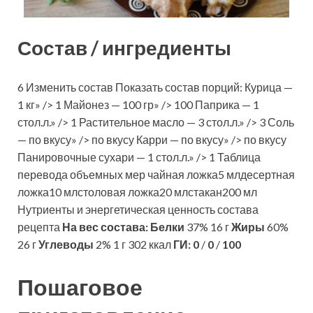
Состав / ингредиенты
6 Изменить состав Показать состав порций: Курица —
1 кг» /> 1 Майонез — 100 гр» /> 100 Паприка — 1
стол.л.» /> 1 Растительное масло — 3 стол.л.» /> 3 Соль
— по вкусу» /> по вкусу Карри — по вкусу» /> по вкусу
Панировочные сухари — 1 стол.л.» /> 1 Таблица
перевода объемных мер чайная ложка5 млдесертная
ложка10 млстоловая ложка20 млстакан200 мл
Нутриенты и энергетическая ценность состава
рецепта
На вес состава:
Белки
37% 16 г
Жиры
60%
26 г
Углеводы
2% 1 г 302 ккал
ГИ:
0
/
0
/
100
Пошаговое