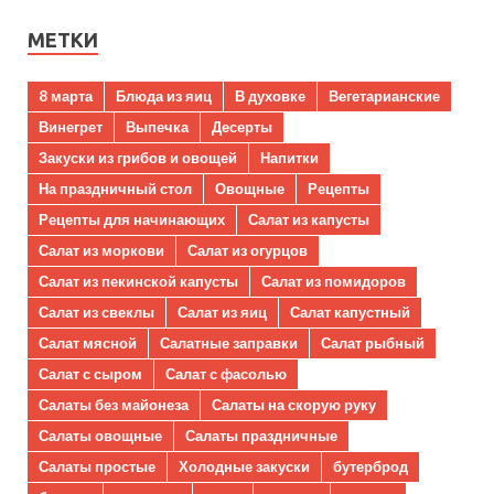
МЕТКИ
8 марта
Блюда из яиц
В духовке
Вегетарианские
Винегрет
Выпечка
Десерты
Закуски из грибов и овощей
Напитки
На праздничный стол
Овощные
Рецепты
Рецепты для начинающих
Салат из капусты
Салат из моркови
Салат из огурцов
Салат из пекинской капусты
Салат из помидоров
Салат из свеклы
Салат из яиц
Салат капустный
Салат мясной
Салатные заправки
Салат рыбный
Салат с сыром
Салат с фасолью
Салаты без майонеза
Салаты на скорую руку
Салаты овощные
Салаты праздничные
Салаты простые
Холодные закуски
бутерброд