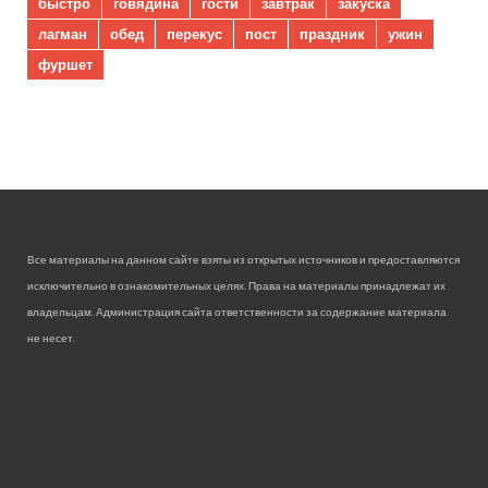
быстро
говядина
гости
завтрак
закуска
лагман
обед
перекус
пост
праздник
ужин
фуршет
Все материалы на данном сайте взяты из открытых источников и предоставляются
исключительно в ознакомительных целях. Права на материалы принадлежат их
владельцам. Администрация сайта ответственности за содержание материала
не несет.