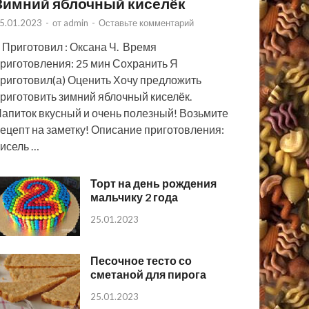
Зимний яблочный киселёк
5.01.2023
-
от
admin
-
Оставьте комментарий
 Приготовил : Оксана Ч. Время
риготовления: 25 мин Сохранить Я
риготовил(а) Оценить Хочу предложить
риготовить зимний яблочный киселёк.
апиток вкусный и очень полезный! Возьмите
ецепт на заметку! Описание приготовления:
исель …
Торт на день рождения
мальчику 2 года
25.01.2023
Песочное тесто со
сметаной для пирога
25.01.2023