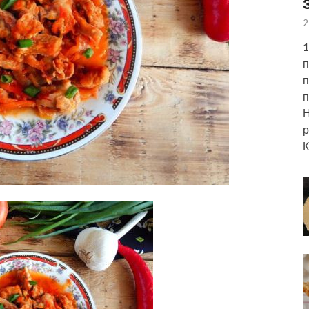
2
1
п
п
п
Н
р
К