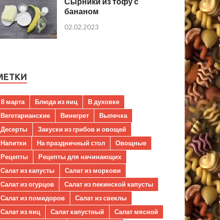
Сырники из тофу с
бананом
02.02.2023
МЕТКИ
8 марта
Блюда из яиц
В духовке
Вегетарианские
Винегрет
Выпечка
Десерты
Закуски из грибов и овощей
Напитки
На праздничный стол
Овощные
Рецепты
Рецепты для начинающих
Салат из капусты
Салат из моркови
Салат из огурцов
Салат из пекинской капусты
Салат из помидоров
Салат из свеклы
Салат из яиц
Салат капустный
Салат мясной