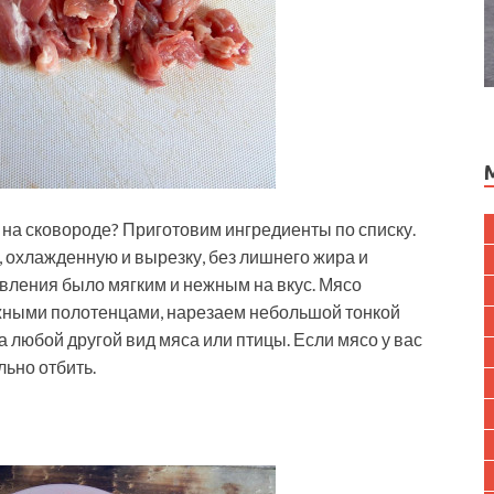
 на сковороде? Приготовим ингредиенты по списку.
 охлажденную и вырезку, без лишнего жира и
вления было мягким и нежным на вкус. Мясо
ными полотенцами, нарезаем небольшой тонкой
 любой другой вид мяса или птицы. Если мясо у вас
ьно отбить.