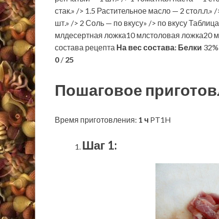
стак.» /> 1.5 Растительное масло — 2 стол.л.»
шт.» /> 2 Соль — по вкусу» /> по вкусу Табл
млдесертная ложка10 млстоловая ложка20 м
состава рецепта
На вес состава:
Белки
32% 
0
/
25
Пошаговое приготов
Время приготовления:
1 ч
PT1H
Шаг 1: