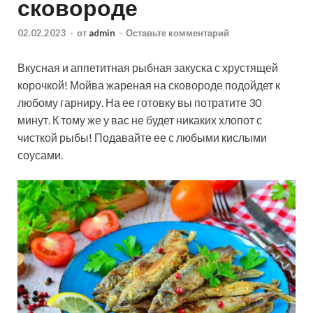
сковороде
02.02.2023
-
от
admin
-
Оставьте комментарий
Вкусная и аппетитная рыбная закуска с хрустящей
корочкой! Мойва жареная на сковороде подойдет к
любому гарниру. На ее готовку вы потратите 30
минут. К тому же у вас не будет никаких хлопот с
чисткой рыбы! Подавайте ее с любыми кислыми
соусами.