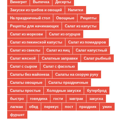
Винегрет
Выпечка
Десерты
Закуски из грибов и овощей
Напитки
На праздничный стол
Овощные
Рецепты
Рецепты для начинающих
Салат из капусты
Салат из моркови
Салат из огурцов
Салат из пекинской капусты
Салат из помидоров
Салат из свеклы
Салат из яиц
Салат капустный
Салат мясной
Салатные заправки
Салат рыбный
Салат с сыром
Салат с фасолью
Салаты без майонеза
Салаты на скорую руку
Салаты овощные
Салаты праздничные
Салаты простые
Холодные закуски
бутерброд
быстро
говядина
гости
завтрак
закуска
лагман
обед
перекус
пост
праздник
ужин
фуршет