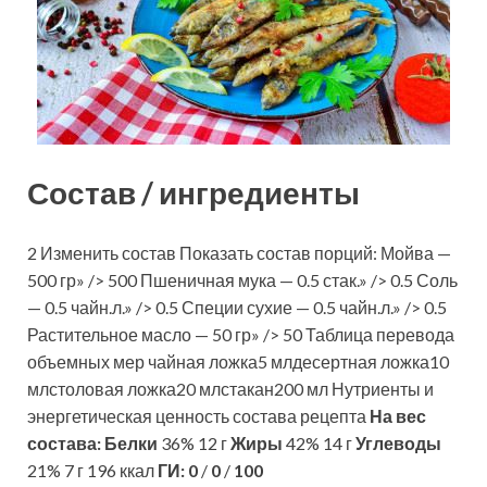
Состав / ингредиенты
2 Изменить состав Показать состав порций: Мойва —
500 гр» /> 500 Пшеничная мука — 0.5 стак.» /> 0.5 Соль
— 0.5 чайн.л.» /> 0.5 Специи сухие — 0.5 чайн.л.» /> 0.5
Растительное масло — 50 гр» /> 50 Таблица перевода
объемных мер чайная ложка5 млдесертная ложка10
млстоловая ложка20 млстакан200 мл Нутриенты и
энергетическая ценность состава рецепта
На вес
состава:
Белки
36% 12 г
Жиры
42% 14 г
Углеводы
21% 7 г 196 ккал
ГИ:
0
/
0
/
100