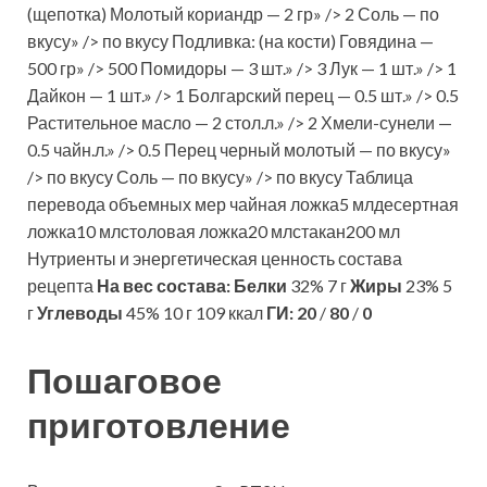
(щепотка) Молотый кориандр — 2 гр» /> 2 Соль — по
вкусу» /> по вкусу Подливка: (на кости) Говядина —
500 гр» /> 500 Помидоры — 3 шт.» /> 3 Лук — 1 шт.» /> 1
Дайкон — 1 шт.» /> 1 Болгарский перец — 0.5 шт.» /> 0.5
Растительное масло — 2 стол.л.» /> 2 Хмели-сунели —
0.5 чайн.л.» /> 0.5 Перец черный молотый — по вкусу»
/> по вкусу Соль — по вкусу» /> по вкусу Таблица
перевода объемных мер чайная ложка5 млдесертная
ложка10 млстоловая ложка20 млстакан200 мл
Нутриенты и энергетическая ценность состава
рецепта
На вес состава:
Белки
32% 7 г
Жиры
23% 5
г
Углеводы
45% 10 г 109 ккал
ГИ:
20
/
80
/
0
Пошаговое
приготовление