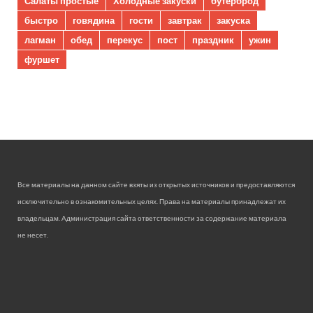
Салаты простые
Холодные закуски
бутерброд
быстро
говядина
гости
завтрак
закуска
лагман
обед
перекус
пост
праздник
ужин
фуршет
Все материалы на данном сайте взяты из открытых источников и предоставляются
исключительно в ознакомительных целях. Права на материалы принадлежат их
владельцам. Администрация сайта ответственности за содержание материала
не несет.