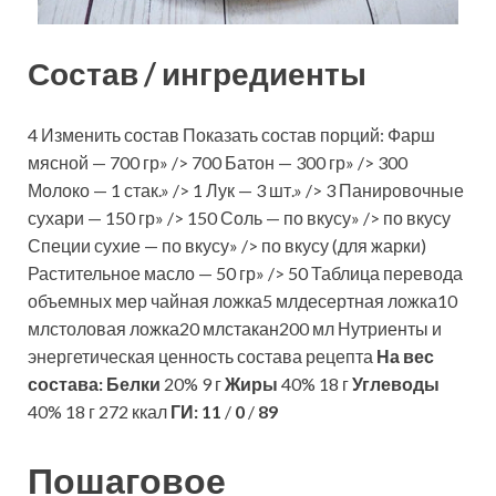
Состав / ингредиенты
4 Изменить состав Показать состав порций: Фарш
мясной — 700 гр» /> 700 Батон — 300 гр» /> 300
Молоко — 1 стак.» /> 1 Лук — 3 шт.» /> 3 Панировочные
сухари — 150 гр» /> 150 Соль — по вкусу» /> по вкусу
Специи сухие — по вкусу» /> по вкусу (для жарки)
Растительное масло — 50 гр» /> 50 Таблица перевода
объемных мер чайная ложка5 млдесертная ложка10
млстоловая ложка20 млстакан200 мл Нутриенты и
энергетическая ценность состава рецепта
На вес
состава:
Белки
20% 9 г
Жиры
40% 18 г
Углеводы
40% 18 г 272 ккал
ГИ:
11
/
0
/
89
Пошаговое