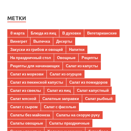
МЕТКИ
8 марта
Блюда из яиц
В духовке
Вегетарианские
Винегрет
Выпечка
Десерты
Закуски из грибов и овощей
Напитки
На праздничный стол
Овощные
Рецепты
Рецепты для начинающих
Салат из капусты
Салат из моркови
Салат из огурцов
Салат из пекинской капусты
Салат из помидоров
Салат из свеклы
Салат из яиц
Салат капустный
Салат мясной
Салатные заправки
Салат рыбный
Салат с сыром
Салат с фасолью
Салаты без майонеза
Салаты на скорую руку
Салаты овощные
Салаты праздничные