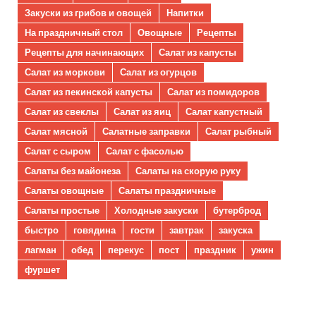
Закуски из грибов и овощей
Напитки
На праздничный стол
Овощные
Рецепты
Рецепты для начинающих
Салат из капусты
Салат из моркови
Салат из огурцов
Салат из пекинской капусты
Салат из помидоров
Салат из свеклы
Салат из яиц
Салат капустный
Салат мясной
Салатные заправки
Салат рыбный
Салат с сыром
Салат с фасолью
Салаты без майонеза
Салаты на скорую руку
Салаты овощные
Салаты праздничные
Салаты простые
Холодные закуски
бутерброд
быстро
говядина
гости
завтрак
закуска
лагман
обед
перекус
пост
праздник
ужин
фуршет