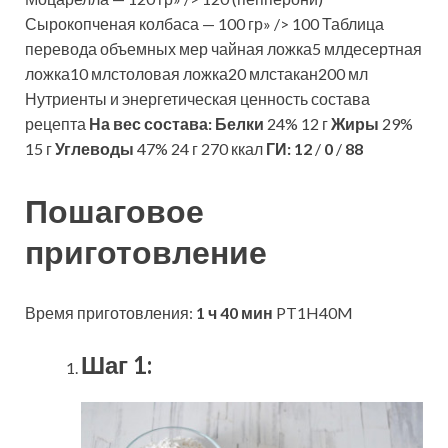
Сырокопченая колбаса — 100 гр» /> 100 Таблица
перевода объемных мер чайная ложка5 млдесертная
ложка10 млстоловая ложка20 млстакан200 мл
Нутриенты и энергетическая ценность состава
рецепта
На вес состава:
Белки
24% 12 г
Жиры
29%
15 г
Углеводы
47% 24 г 270 ккал
ГИ:
12
/
0
/
88
Пошаговое
приготовление
Время приготовления:
1 ч 40 мин
PT1H40M
Шаг 1: