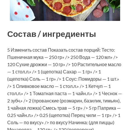
Состав / ингредиенты
5 Изменить состав Показать состав порций: Тесто:
Пшеничная мука — 250 гр» /> 250 Вода — 120 мл» />
120 Сухие дрожжи — 10 гр» /> 10 Растительное масло
— 1 стол.л.» /> 1 (щепотка) Сахар — 1 гр» /> 1
(щепотка) Соль — 1 гр» /> 1 Соус: Помидоры — 1 шт.»
/> 1 Оливковое масло — 1 стол.л.» /> 1 Кетчуп — 1
стол.л.» /> 1 Томатная паста — 1 чайн.л.» /> 1 Чеснок —
2 зубч.» /> 2 (прованские (розмарин, базилик, тимьян),
1 чайная ложка) Смесь трав — 5 гр» /> 5 гр Паприка —
0.25 чайн.л.» /> 0.25 (щепотка) Перец чили — 1 гр» /> 1
Соль — по вкусу» /> по вкусу Начинка: (для пиццы)
Моцарелла — 120 гр» /> 120 (пепперони)