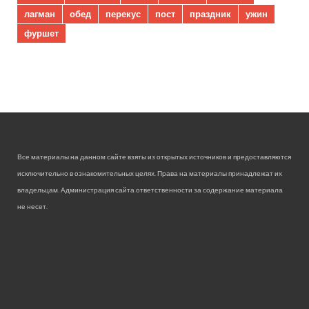
лагман
обед
перекус
пост
праздник
ужин
фуршет
Все материалы на данном сайте взяты из открытых источников и предоставляются
исключительно в ознакомительных целях. Права на материалы принадлежат их
владельцам. Администрация сайта ответственности за содержание материала
не несет.