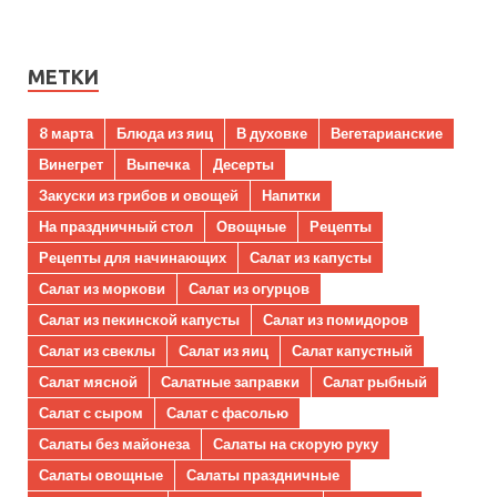
МЕТКИ
8 марта
Блюда из яиц
В духовке
Вегетарианские
Винегрет
Выпечка
Десерты
Закуски из грибов и овощей
Напитки
На праздничный стол
Овощные
Рецепты
Рецепты для начинающих
Салат из капусты
Салат из моркови
Салат из огурцов
Салат из пекинской капусты
Салат из помидоров
Салат из свеклы
Салат из яиц
Салат капустный
Салат мясной
Салатные заправки
Салат рыбный
Салат с сыром
Салат с фасолью
Салаты без майонеза
Салаты на скорую руку
Салаты овощные
Салаты праздничные