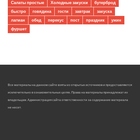
Салаты простые
Холодные закуски
бутерброд
быстро
говядина
гости
завтрак
закуска
лагман
обед
перекус
пост
праздник
ужин
фуршет
Все материалы на данном сайте взяты из открытых источников и предоставляются
исключительно в ознакомительных целях. Права на материалы принадлежат их
владельцам. Администрация сайта ответственности за содержание материала
не несет.