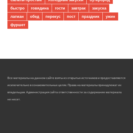
быстро
говядина
гости
завтрак
закуска
лагман
обед
перекус
пост
праздник
ужин
фуршет
Все материалы на данном сайте взяты из открытых источников и предоставляются
исключительно в ознакомительных целях. Права на материалы принадлежат их
владельцам. Администрация сайта ответственности за содержание материала
не несет.