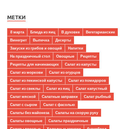
МЕТКИ
8 марта
Блюда из яиц
В духовке
Вегетарианские
Винегрет
Выпечка
Десерты
Закуски из грибов и овощей
Напитки
На праздничный стол
Овощные
Рецепты
Рецепты для начинающих
Салат из капусты
Салат из моркови
Салат из огурцов
Салат из пекинской капусты
Салат из помидоров
Салат из свеклы
Салат из яиц
Салат капустный
Салат мясной
Салатные заправки
Салат рыбный
Салат с сыром
Салат с фасолью
Салаты без майонеза
Салаты на скорую руку
Салаты овощные
Салаты праздничные
Салаты простые
Холодные закуски
бутерброд