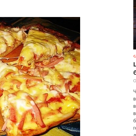
С
О
Ч
в
в
в
б
г
д