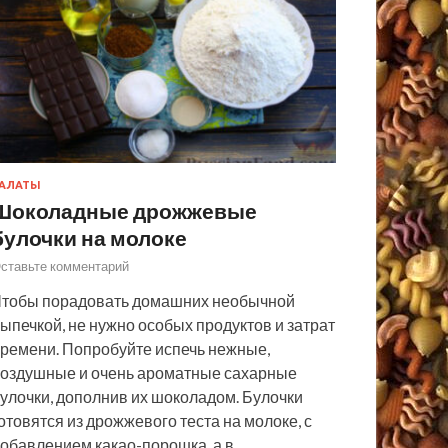
АЛАТЫ
Шоколадные дрожжевые
булочки на молоке
ставьте комментарий
тобы порадовать домашних необычной
ыпечкой, не нужно особых продуктов и затрат
ремени. Попробуйте испечь нежные,
оздушные и очень ароматные сахарные
улочки, дополнив их шоколадом. Булочки
отовятся из дрожжевого теста на молоке, с
обавлением какао-порошка, а в…