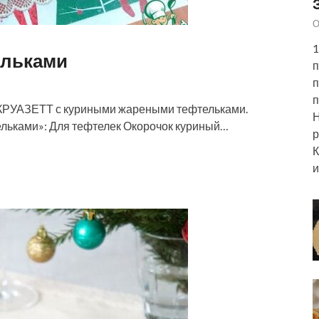
О
1
ельками
п
п
п
 КРУАЗЕТТ с куриными жареными тефтельками.
Н
ельками»: Для тефтелек Окорочок куриный…
р
К
и