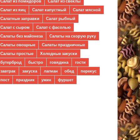
Салат из помидоров
Салат из свеклы
Салат из яиц
Салат капустный
Салат мясной
Салатные заправки
Салат рыбный
Салат с сыром
Салат с фасолью
Салаты без майонеза
Салаты на скорую руку
Салаты овощные
Салаты праздничные
Салаты простые
Холодные закуски
бутерброд
быстро
говядина
гости
завтрак
закуска
лагман
обед
перекус
пост
праздник
ужин
фуршет