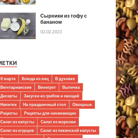
Сырники из тофу с
бананом
02.02.2023
МЕТКИ
8 марта
Блюда из яиц
В духовке
Вегетарианские
Винегрет
Выпечка
Десерты
Закуски из грибов и овощей
Напитки
На праздничный стол
Овощные
Рецепты
Рецепты для начинающих
Салат из капусты
Салат из моркови
Салат из огурцов
Салат из пекинской капусты