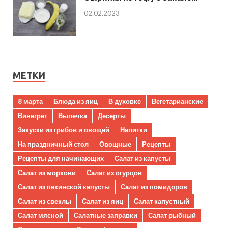
02.02.2023
МЕТКИ
8 марта
Блюда из яиц
В духовке
Вегетарианские
Винегрет
Выпечка
Десерты
Закуски из грибов и овощей
Напитки
На праздничный стол
Овощные
Рецепты
Рецепты для начинающих
Салат из капусты
Салат из моркови
Салат из огурцов
Салат из пекинской капусты
Салат из помидоров
Салат из свеклы
Салат из яиц
Салат капустный
Салат мясной
Салатные заправки
Салат рыбный