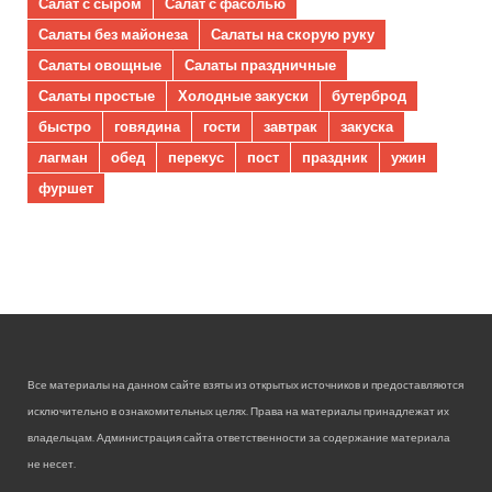
Салат с сыром
Салат с фасолью
Салаты без майонеза
Салаты на скорую руку
Салаты овощные
Салаты праздничные
Салаты простые
Холодные закуски
бутерброд
быстро
говядина
гости
завтрак
закуска
лагман
обед
перекус
пост
праздник
ужин
фуршет
Все материалы на данном сайте взяты из открытых источников и предоставляются
исключительно в ознакомительных целях. Права на материалы принадлежат их
владельцам. Администрация сайта ответственности за содержание материала
не несет.